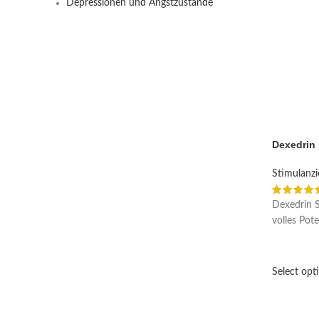
Depressionen und Angstzustände
Dexedrin
Stimulanz
Dexedrin S
volles Pot
Select opt