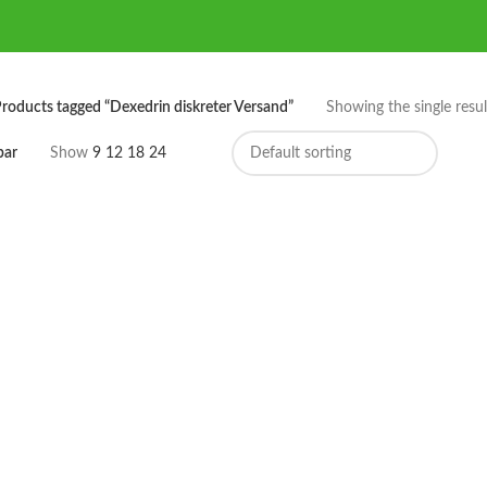
roducts tagged “Dexedrin diskreter Versand”
Showing the single resul
bar
Show
9
12
18
24