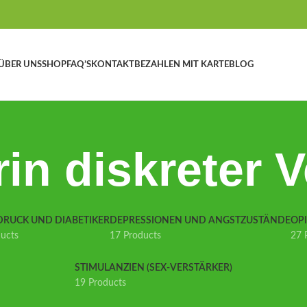
ÜBER UNS
SHOP
FAQ’S
KONTAKT
BEZAHLEN MIT KARTE
BLOG
in diskreter 
DRUCK UND DIABETIKER
DEPRESSIONEN UND ANGSTZUSTÄNDE
OP
ducts
17 Products
27 
STIMULANZIEN (SEX-VERSTÄRKER)
19 Products