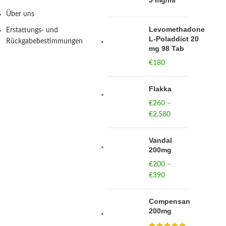
5 mg/ml
Über uns
Levomethadone
Erstattungs- und
L-Poladdict 20
Rückgabebestimmungen
mg 98 Tab
€
180
Flakka
€
260
–
€
2,580
Price
range:
€260
Vandal
through
200mg
€2,580
€
200
–
€
390
Price
range:
€200
Compensan
through
200mg
€390