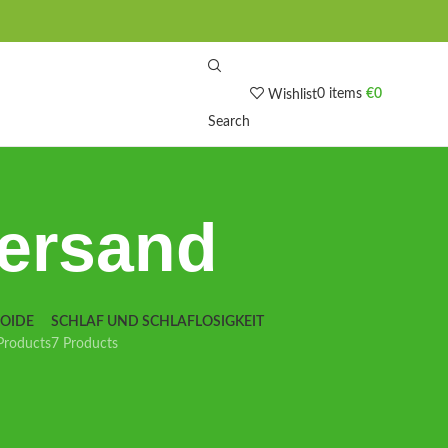
0
items
€
0
Wishlist
Search
Versand
IOIDE
SCHLAF UND SCHLAFLOSIGKEIT
Products
7 Products