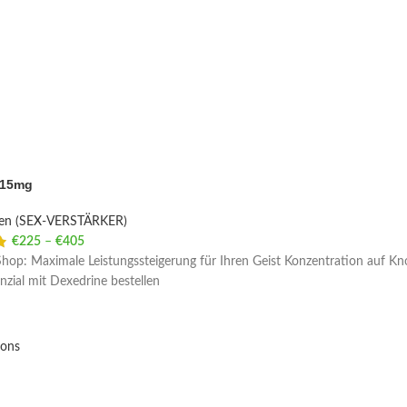
 15mg
ien (SEX-VERSTÄRKER)
€
225
–
€
405
Price range: €225 through €405
hop: Maximale Leistungssteigerung für Ihren Geist Konzentration auf Kn
enzial mit Dexedrine bestellen
ions