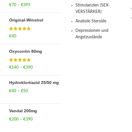
€
70
–
€
395
Price range: €70
Stimulanzien (SEX-
through €395
VERSTÄRKER)
Original-Winstrol
Anabole Steroide
Depressionen und
€
40
Angstzustände
Oxycontin 80mg
€
140
–
€
390
Price range: €140
through €390
Hydroklortiazid 25/50 mg
€
40
–
€
50
Price range: €40
through €50
Vandal 200mg
€
200
–
€
390
Price range: €200
through €390