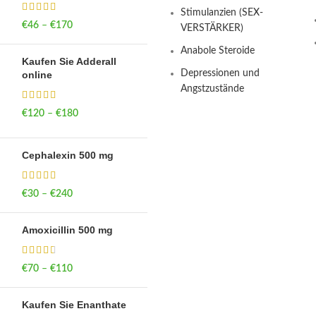
Stimulanzien (SEX-
€
46
–
€
170
Price range: €46
VERSTÄRKER)
through €170
Anabole Steroide
Kaufen Sie Adderall
Depressionen und
online
Angstzustände
€
120
–
€
180
Price range: €120
through €180
Cephalexin 500 mg
€
30
–
€
240
Price range: €30
through €240
Amoxicillin 500 mg
€
70
–
€
110
Price range: €70
through €110
Kaufen Sie Enanthate