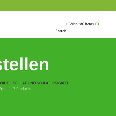
Wishlist
0
items
€
0
Search
tellen
IOIDE
SCHLAF UND SCHLAFLOSIGKEIT
Products
7 Products