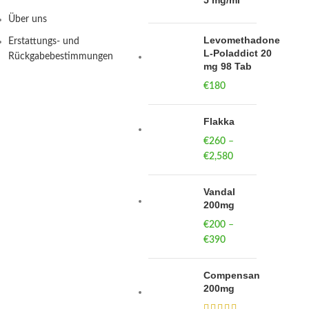
5 mg/ml
Über uns
Levomethadone
Erstattungs- und
L-Poladdict 20
Rückgabebestimmungen
mg 98 Tab
€
180
Flakka
€
260
–
€
2,580
Price
range:
€260
Vandal
through
200mg
€2,580
€
200
–
€
390
Price
range:
€200
Compensan
through
200mg
€390