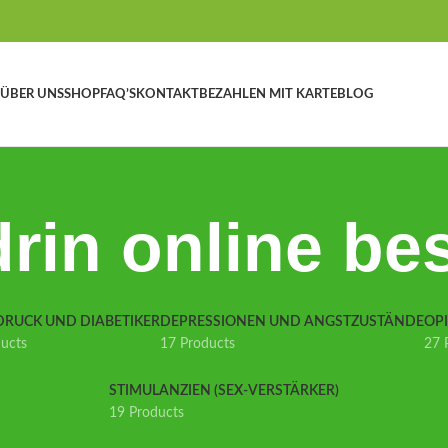
ÜBER UNS
SHOP
FAQ’S
KONTAKT
BEZAHLEN MIT KARTE
BLOG
rin online bes
DRUCK UND DIABETIKER
DEPRESSIONEN UND ANGSTZUSTÄNDE
OP
ducts
17 Products
27 
STIMULANZIEN (SEX-VERSTÄRKER)
19 Products