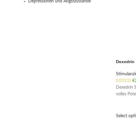
Depressionen und Angstzustände
Dexedrin
Stimulanz
€
Dexedrin S
volles Pot
Select opt