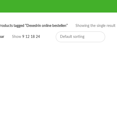
roducts tagged “Dexedrin online bestellen”
Showing the single result
bar
Show
9
12
18
24