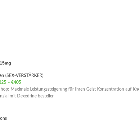
 15mg
ien (SEX-VERSTÄRKER)
225
–
€
405
Price range: €225 through €405
hop: Maximale Leistungssteigerung für Ihren Geist Konzentration auf Kn
enzial mit Dexedrine bestellen
ions