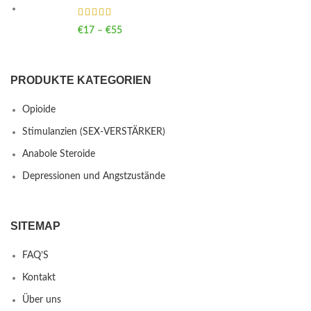
€
17
–
€
55
Price range: €17 through €55
PRODUKTE KATEGORIEN
Opioide
Stimulanzien (SEX-VERSTÄRKER)
Anabole Steroide
Depressionen und Angstzustände
SITEMAP
FAQ’S
Kontakt
Über uns