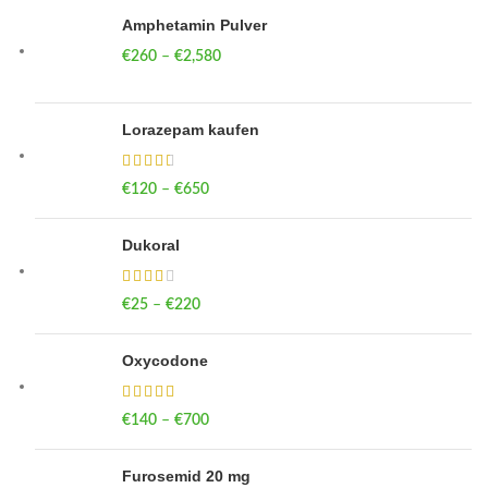
Amphetamin Pulver
€
260
–
€
2,580
Price range: €260 through €2,580
Lorazepam kaufen
€
120
–
€
650
Price range: €120 through €650
Dukoral
€
25
–
€
220
Price range: €25 through €220
Oxycodone
€
140
–
€
700
Price range: €140 through €700
Furosemid 20 mg