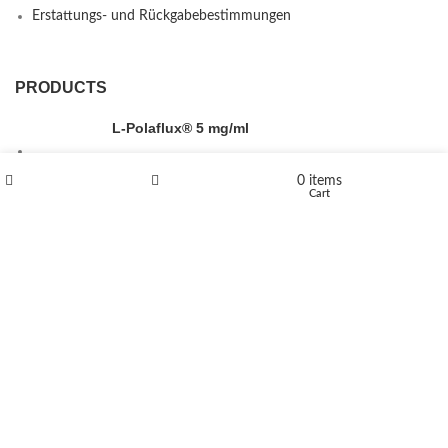
Erstattungs- und Rückgabebestimmungen
PRODUCTS
L-Polaflux® 5 mg/ml
0
items
Shop
Wishlist
Cart
Levomethadone L-Poladdict 20 mg 98 Tab
€
180
Flakka
€
260
–
€
2,580
Price range: €260 through €2,580
Vandal 200mg
€
200
–
€
390
Price range: €200 through €390