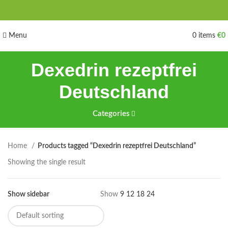
Menu
0
items
€
0
Dexedrin rezeptfrei
Deutschland
Categories
Home
Products tagged “Dexedrin rezeptfrei Deutschland”
Showing the single result
Show sidebar
Show
9
12
18
24