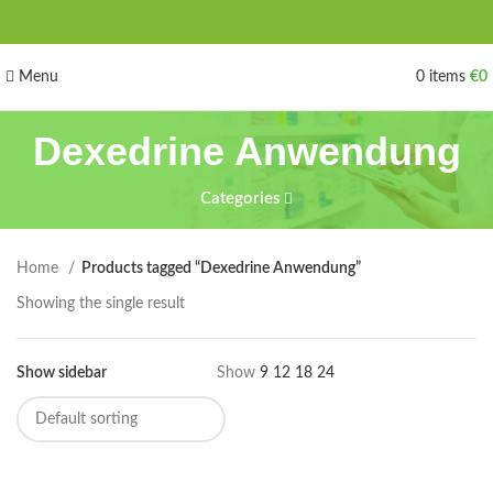
Menu
0
items
€
0
Dexedrine Anwendung
Categories
Home
Products tagged “Dexedrine Anwendung”
Showing the single result
Show sidebar
Show
9
12
18
24