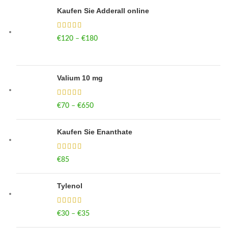
Kaufen Sie Adderall online
€
120
–
€
180
Price range: €120 through €180
Valium 10 mg
€
70
–
€
650
Price range: €70 through €650
Kaufen Sie Enanthate
€
85
Tylenol
€
30
–
€
35
Price range: €30 through €35