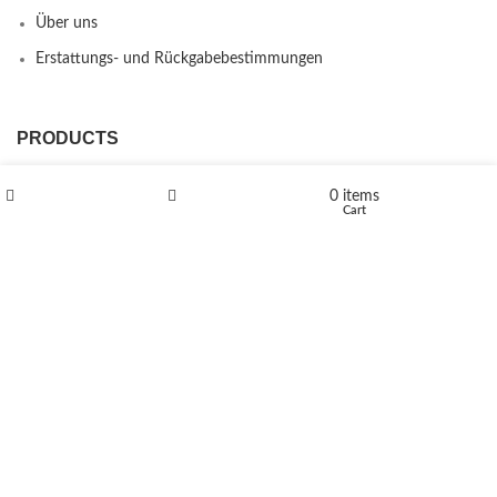
Über uns
Erstattungs- und Rückgabebestimmungen
PRODUCTS
L-Polaflux® 5 mg/ml
0
items
Shop
Wishlist
Cart
Levomethadone L-Poladdict 20 mg 98 Tab
€
180
Flakka
€
260
–
€
2,580
Price range: €260 through €2,580
Vandal 200mg