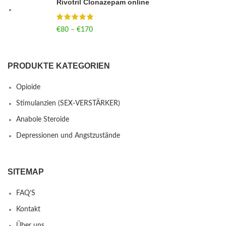
Rivotril Clonazepam online
€
80
–
€
170
Price range: €80 through €170
PRODUKTE KATEGORIEN
Opioide
Stimulanzien (SEX-VERSTÄRKER)
Anabole Steroide
Depressionen und Angstzustände
SITEMAP
FAQ’S
Kontakt
Über uns