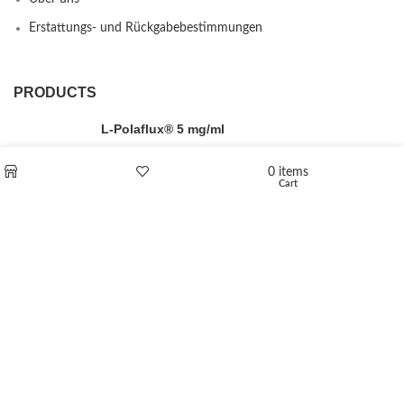
Erstattungs- und Rückgabebestimmungen
PRODUCTS
L-Polaflux® 5 mg/ml
0
items
Cart
Shop
Wishlist
Levomethadone L-Poladdict 20 mg 98 Tab
€
180
Flakka
€
260
–
€
2,580
Price range: €260 through €2,580
Vandal 200mg
€
200
–
€
390
Price range: €200 through €390