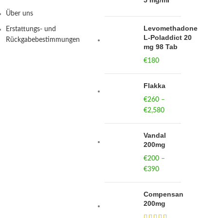
5 mg/ml
Über uns
Levomethadone
Erstattungs- und
L-Poladdict 20
Rückgabebestimmungen
mg 98 Tab
€
180
Flakka
€
260
–
€
2,580
Price
range:
€260
Vandal
through
200mg
€2,580
€
200
–
€
390
Price
range:
€200
Compensan
through
200mg
€390