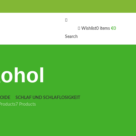
Wishlist
0
items
€
0
Search
kohol
IOIDE
SCHLAF UND SCHLAFLOSIGKEIT
Products
7 Products