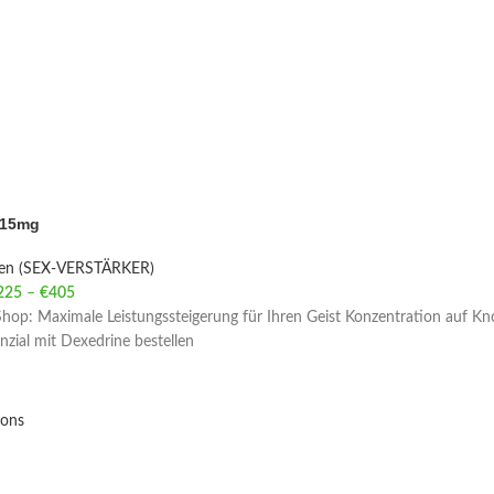
 15mg
ien (SEX-VERSTÄRKER)
225
–
€
405
Price range: €225 through €405
hop: Maximale Leistungssteigerung für Ihren Geist Konzentration auf Kn
enzial mit Dexedrine bestellen
ions