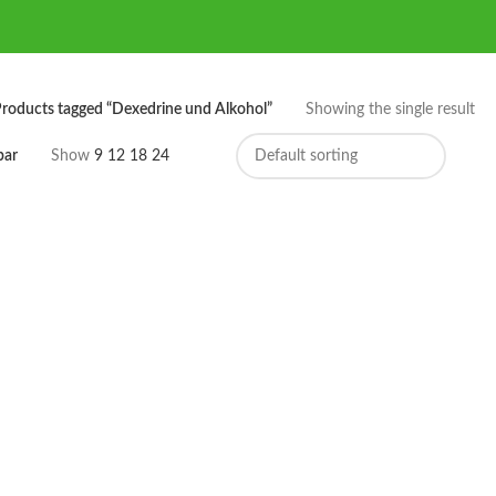
roducts tagged “Dexedrine und Alkohol”
Showing the single result
bar
Show
9
12
18
24