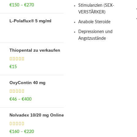
€
150
–
€
270
Price range: €150
Stimulanzien (SEX-
through €270
VERSTÄRKER)
L-Polaflux® 5 mg/ml
Anabole Steroide
Depressionen und
Angstzustände
Thiopental zu verkaufen
€
15
OxyContin 40 mg
€
46
–
€
400
Price range: €46
through €400
Nolvadex 10/20 mg Online
€
160
–
€
220
Price range: €160