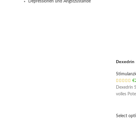
Depressionen und Angstzustände
Dexedrin
Stimulanz
€
Dexedrin S
volles Pot
Select opt