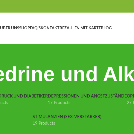
ÜBER UNS
SHOP
FAQ’S
KONTAKT
BEZAHLEN MIT KARTE
BLOG
drine und Al
DRUCK UND DIABETIKER
DEPRESSIONEN UND ANGSTZUSTÄNDE
OP
ducts
17 Products
27 
STIMULANZIEN (SEX-VERSTÄRKER)
19 Products