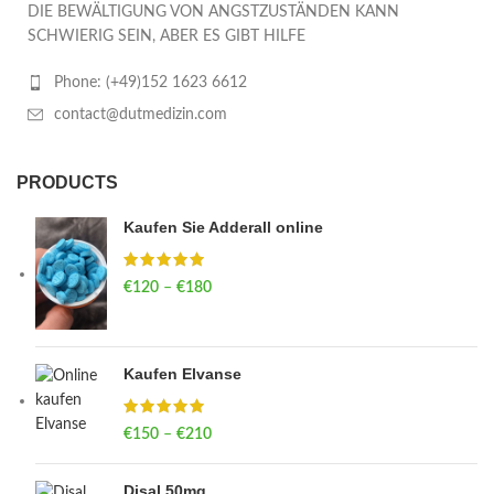
DIE BEWÄLTIGUNG VON ANGSTZUSTÄNDEN KANN
SCHWIERIG SEIN, ABER ES GIBT HILFE
Phone: (+49)152 1623 6612
contact@dutmedizin.com
PRODUCTS
Kaufen Sie Adderall online
€
120
–
€
180
Price range: €120 through €180
Kaufen Elvanse
€
150
–
€
210
Price range: €150 through €210
Disal 50mg