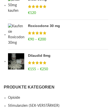
€
120
Roxicodone 30 mg
€
90
–
€
200
Price range: €90 through €200
Dilaudid 8mg
€
155
–
€
250
Price range: €155 through €250
PRODUKTE KATEGORIEN
Opioide
Stimulanzien (SEX-VERSTÄRKER)