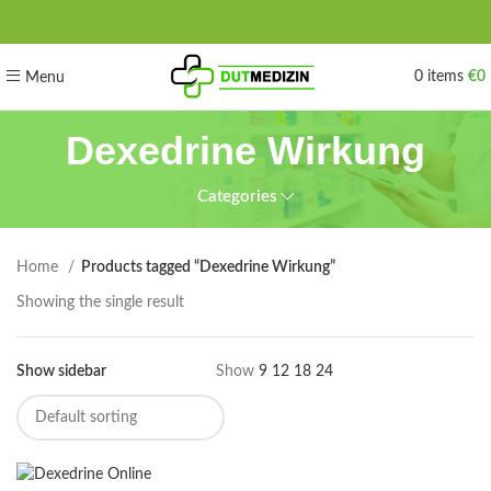
0
items
€
0
Menu
Dexedrine Wirkung
Categories
Home
Products tagged “Dexedrine Wirkung”
Showing the single result
Show sidebar
Show
9
12
18
24