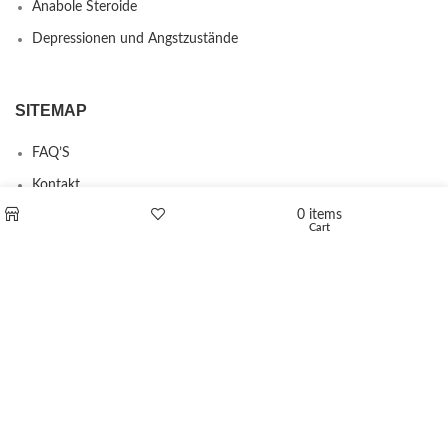
Anabole Steroide
Depressionen und Angstzustände
SITEMAP
FAQ’S
Kontakt
0
items
Über uns
Cart
Shop
Wishlist
Erstattungs- und Rückgabebestimmungen
PRODUCTS
L-Polaflux® 5 mg/ml