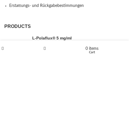
Erstattungs- und Rückgabebestimmungen
PRODUCTS
L-Polaflux® 5 mg/ml
0
items
Shop
Wishlist
Cart
Levomethadone L-Poladdict 20 mg 98 Tab
€
180
Flakka
€
260
–
€
2,580
Price range: €260 through €2,580
Vandal 200mg
€
200
–
€
390
Price range: €200 through €390