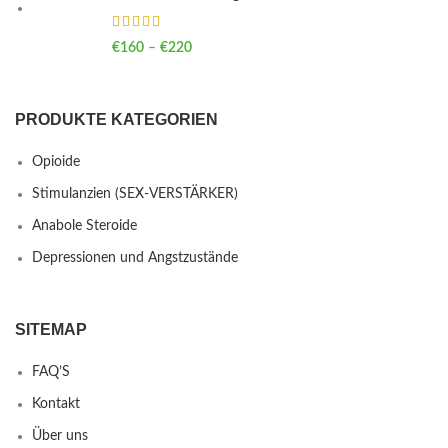
€
160
–
€
220
Price range: €160 through €220
PRODUKTE KATEGORIEN
Opioide
Stimulanzien (SEX-VERSTÄRKER)
Anabole Steroide
Depressionen und Angstzustände
SITEMAP
FAQ’S
Kontakt
Über uns