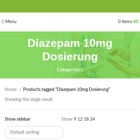
Menu
0
items
€
0
Diazepam 10mg
Dosierung
Categories
Home
Products tagged “Diazepam 10mg Dosierung”
Showing the single result
Show sidebar
Show
9
12
18
24