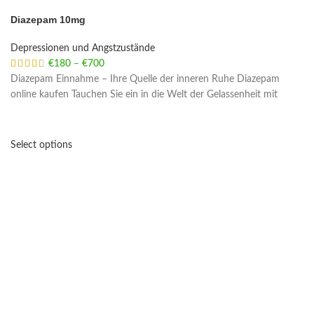
Diazepam 10mg
Depressionen und Angstzustände
€
180
–
€
700
Price range: €180 through €700
Diazepam Einnahme – Ihre Quelle der inneren Ruhe Diazepam
online kaufen Tauchen Sie ein in die Welt der Gelassenheit mit
Select options