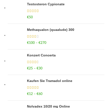
Testosteron Cypionate
€
50
Methaqualon (quaalude) 300
€
100
–
€
270
Price range: €100 through €270
Konzert Concerta
€
25
–
€
30
Price range: €25 through €30
Kaufen Sie Tramadol online
€
12
–
€
60
Price range: €12 through €60
Nolvadex 10/20 mg Online