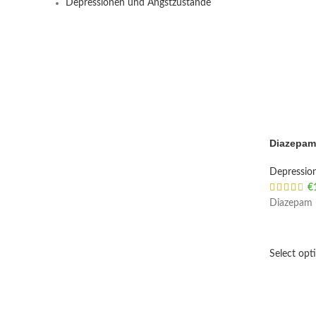
Depressionen und Angstzustände
Diazepam
Depressio
€
Diazepam E
Select opt