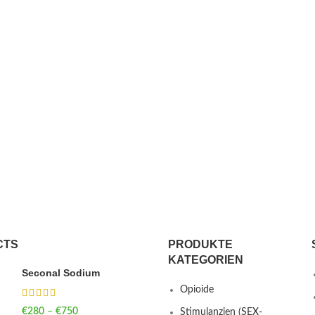
CTS
PRODUKTE
KATEGORIEN
Seconal Sodium
Opioide
€
280
–
€
750
Price range: €280
Stimulanzien (SEX-