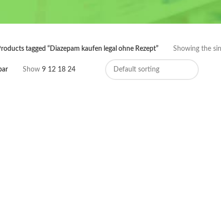
roducts tagged “Diazepam kaufen legal ohne Rezept”
Showing the sin
bar
Show
9
12
18
24