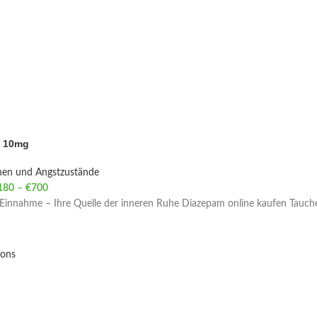
 10mg
nen und Angstzustände
180
–
€
700
Price range: €180 through €700
innahme – Ihre Quelle der inneren Ruhe Diazepam online kaufen Tauchen 
ions