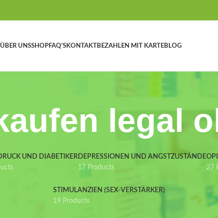
ÜBER UNS
SHOP
FAQ’S
KONTAKT
BEZAHLEN MIT KARTE
BLOG
aufen legal 
DRUCK UND DIABETIKER
DEPRESSIONEN UND ANGSTZUSTÄNDE
OP
ducts
17 Products
27 
STIMULANZIEN (SEX-VERSTÄRKER)
19 Products