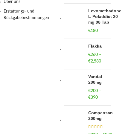
Über uns
Levomethadone
Erstattungs- und
L-Poladdict 20
Rückgabebestimmungen
mg 98 Tab
€
180
Flakka
€
260
–
€
2,580
Price
range:
€260
Vandal
through
200mg
€2,580
€
200
–
€
390
Price
range:
€200
Compensan
through
200mg
€390