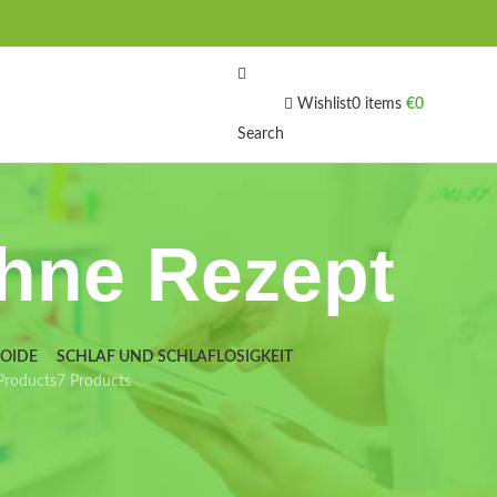
Wishlist
0
items
€
0
Search
ohne Rezept
IOIDE
SCHLAF UND SCHLAFLOSIGKEIT
Products
7 Products