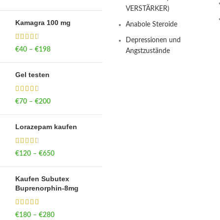
through €750
VERSTÄRKER)
Kamagra 100 mg
Anabole Steroide
Depressionen und
€
40
–
€
198
Price range: €40
Angstzustände
through €198
Gel testen
€
70
–
€
200
Price range: €70
through €200
Lorazepam kaufen
€
120
–
€
650
Price range: €120
through €650
Kaufen Subutex
Buprenorphin-8mg
€
180
–
€
280
Price range: €180