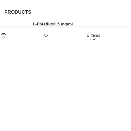
PRODUCTS
L-Polaflux® 5 mg/ml
0
items
Cart
Shop
Wishlist
Levomethadone L-Poladdict 20 mg 98 Tab
€
180
Flakka
€
260
–
€
2,580
Price range: €260 through €2,580
Vandal 200mg
€
200
–
€
390
Price range: €200 through €390
Compensan 200mg