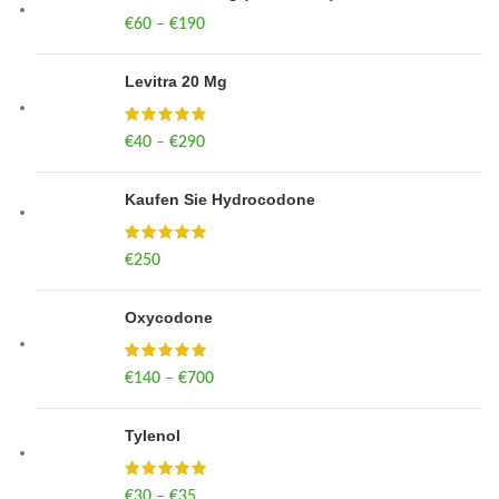
€
60
–
€
190
Price range: €60 through €190
Levitra 20 Mg
€
40
–
€
290
Price range: €40 through €290
Kaufen Sie Hydrocodone
€
250
Oxycodone
€
140
–
€
700
Price range: €140 through €700
Tylenol
€
30
–
€
35
Price range: €30 through €35