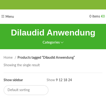
0
items
€
0
Menu
Dilaudid Anwendung
Categories
Home
Products tagged “Dilaudid Anwendung”
Showing the single result
Show sidebar
Show
9
12
18
24