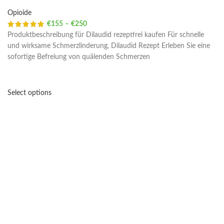
Opioide
€
155
–
€
250
Price range: €155 through €250
Produktbeschreibung für Dilaudid rezeptfrei kaufen Für schnelle
und wirksame Schmerzlinderung, Dilaudid Rezept Erleben Sie eine
sofortige Befreiung von quälenden Schmerzen
Select options