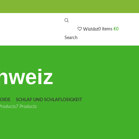
0
items
€
0
Wishlist
Search
hweiz
IOIDE
SCHLAF UND SCHLAFLOSIGKEIT
Products
7 Products