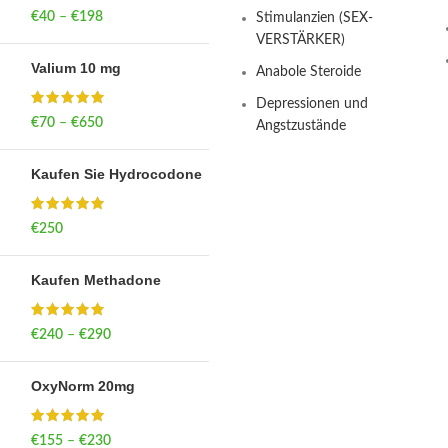
€
40
–
€
198
Price range: €40
Stimulanzien (SEX-
through €198
VERSTÄRKER)
Valium 10 mg
Anabole Steroide
Depressionen und
€
70
–
€
650
Price range: €70
Angstzustände
through €650
Kaufen Sie Hydrocodone
€
250
Kaufen Methadone
€
240
–
€
290
Price range: €240
through €290
OxyNorm 20mg
€
155
–
€
230
Price range: €155