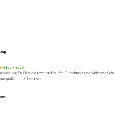
 8mg
€
155
–
€
250
Price range: €155 through €250
chreibung für Dilaudid rezeptfrei kaufen Für schnelle und wirksame Schm
 von quälenden Schmerzen
ions