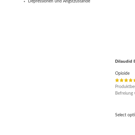
Depressionen und Angstzustände
Dilaudid
Opioide
Produktbes
Befreiung
Select opt