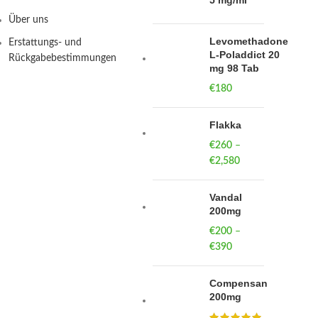
5 mg/ml
Über uns
Levomethadone
Erstattungs- und
L-Poladdict 20
Rückgabebestimmungen
mg 98 Tab
€
180
Flakka
€
260
–
€
2,580
Price
range:
€260
Vandal
through
200mg
€2,580
€
200
–
€
390
Price
range:
€200
Compensan
through
200mg
€390