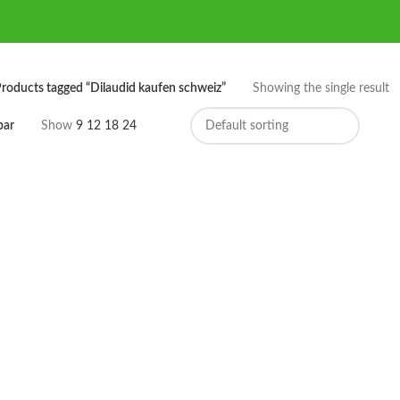
roducts tagged “Dilaudid kaufen schweiz”
Showing the single result
bar
Show
9
12
18
24