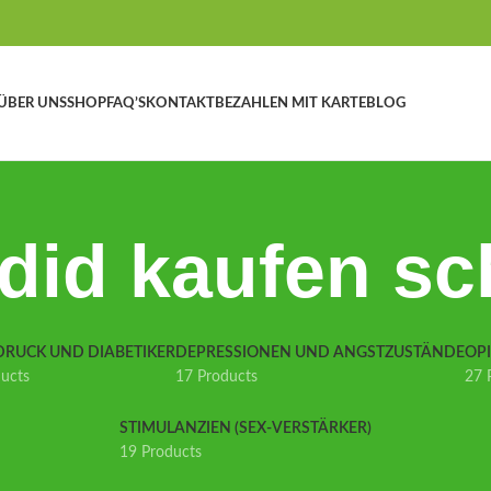
ÜBER UNS
SHOP
FAQ’S
KONTAKT
BEZAHLEN MIT KARTE
BLOG
udid kaufen sc
DRUCK UND DIABETIKER
DEPRESSIONEN UND ANGSTZUSTÄNDE
OP
ducts
17 Products
27 
STIMULANZIEN (SEX-VERSTÄRKER)
19 Products