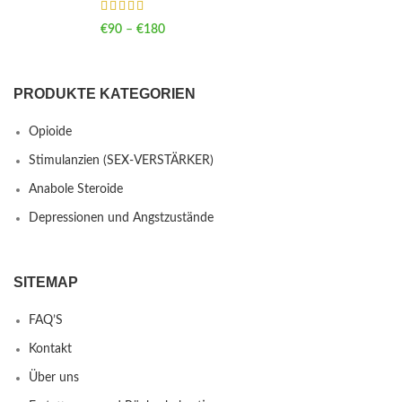
€
90
–
€
180
Price range: €90 through €180
PRODUKTE KATEGORIEN
Opioide
Stimulanzien (SEX-VERSTÄRKER)
Anabole Steroide
Depressionen und Angstzustände
SITEMAP
FAQ’S
Kontakt
Über uns