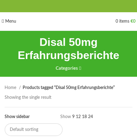
Menu
0
items
€
0
Disal 50mg
Erfahrungsberichte
Categories
Home
Products tagged “Disal 50mg Erfahrungsberichte”
Showing the single result
Show sidebar
Show
9
12
18
24