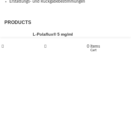
Erstattungs- und Rückgabebestimmungen
PRODUCTS
L-Polaflux® 5 mg/ml
0
items
Shop
Wishlist
Cart
Levomethadone L-Poladdict 20 mg 98 Tab
€
180
Flakka
€
260
–
€
2,580
Price range: €260 through €2,580
Vandal 200mg
€
200
–
€
390
Price range: €200 through €390