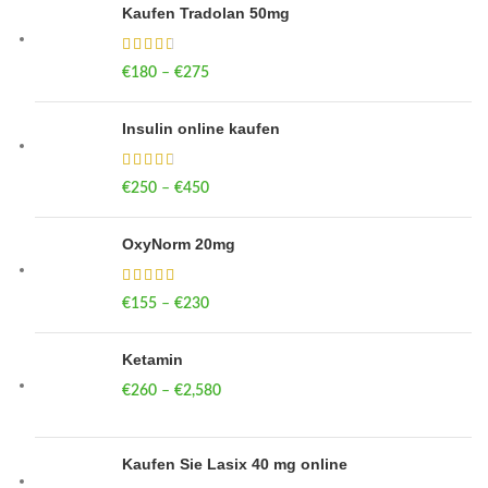
Kaufen Tradolan 50mg
€
180
–
€
275
Price range: €180 through €275
Insulin online kaufen
€
250
–
€
450
Price range: €250 through €450
OxyNorm 20mg
€
155
–
€
230
Price range: €155 through €230
Ketamin
€
260
–
€
2,580
Price range: €260 through €2,580
Kaufen Sie Lasix 40 mg online