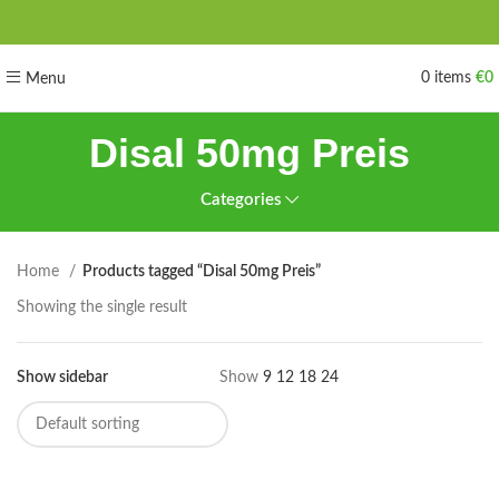
0
items
€
0
Menu
Disal 50mg Preis
Categories
Home
Products tagged “Disal 50mg Preis”
Showing the single result
Show sidebar
Show
9
12
18
24