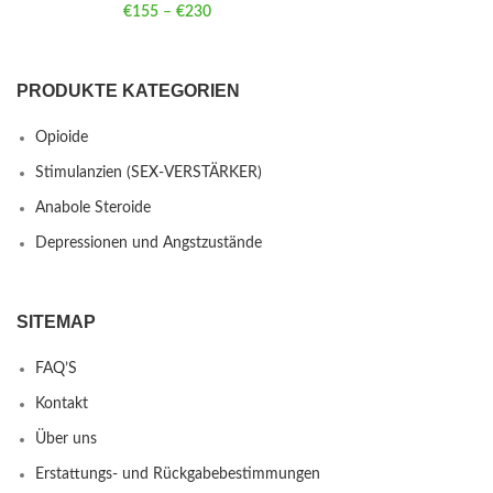
€
155
–
€
230
Price range: €155 through €230
PRODUKTE KATEGORIEN
Opioide
Stimulanzien (SEX-VERSTÄRKER)
Anabole Steroide
Depressionen und Angstzustände
SITEMAP
FAQ’S
Kontakt
Über uns
Erstattungs- und Rückgabebestimmungen