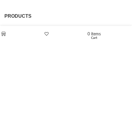
PRODUCTS
L-Polaflux® 5 mg/ml
0
items
Cart
Shop
Wishlist
Levomethadone L-Poladdict 20 mg 98 Tab
€
180
Flakka
€
260
–
€
2,580
Price range: €260 through €2,580
Vandal 200mg
€
200
–
€
390
Price range: €200 through €390
Compensan 200mg