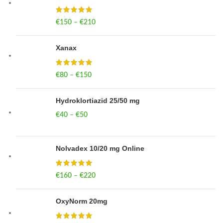
€
150
–
€
210
Price range: €150 through €210
Xanax
€
80
–
€
150
Price range: €80 through €150
Hydroklortiazid 25/50 mg
€
40
–
€
50
Price range: €40 through €50
Nolvadex 10/20 mg Online
€
160
–
€
220
Price range: €160 through €220
OxyNorm 20mg