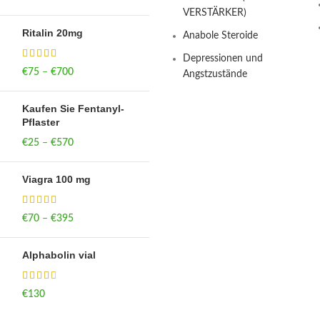
VERSTÄRKER)
Ritalin 20mg
Anabole Steroide
Depressionen und
€
75
–
€
700
Price range: €75
Angstzustände
through €700
Kaufen Sie Fentanyl-
Pflaster
€
25
–
€
570
Price range: €25
through €570
Viagra 100 mg
€
70
–
€
395
Price range: €70
through €395
Alphabolin vial
€
130