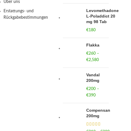
Über uns
Levomethadone
Erstattungs- und
L-Poladdict 20
Rückgabebestimmungen
mg 98 Tab
€
180
Flakka
€
260
–
€
2,580
Price
range:
€260
Vandal
through
200mg
€2,580
€
200
–
€
390
Price
range:
€200
Compensan
through
200mg
€390