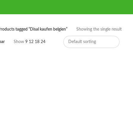
roducts tagged “Disal kaufen belgien”
Showing the single result
bar
Show
9
12
18
24