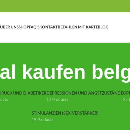
ÜBER UNS
SHOP
FAQ’S
KONTAKT
BEZAHLEN MIT KARTE
BLOG
al kaufen bel
DRUCK UND DIABETIKER
DEPRESSIONEN UND ANGSTZUSTÄNDE
OP
ducts
17 Products
27 
STIMULANZIEN (SEX-VERSTÄRKER)
19 Products