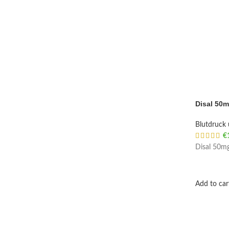
Disal 50
Blutdruck 
€
Disal 50mg
Add to car