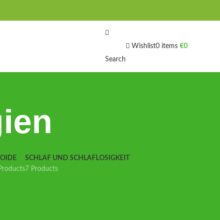
Wishlist
0
items
€
0
Search
gien
IOIDE
SCHLAF UND SCHLAFLOSIGKEIT
Products
7 Products