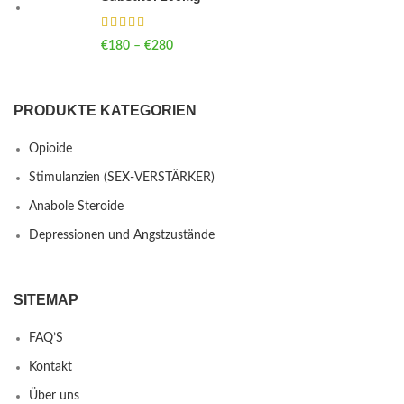
€
180
–
€
280
Price range: €180 through €280
PRODUKTE KATEGORIEN
Opioide
Stimulanzien (SEX-VERSTÄRKER)
Anabole Steroide
Depressionen und Angstzustände
SITEMAP
FAQ’S
Kontakt
Über uns