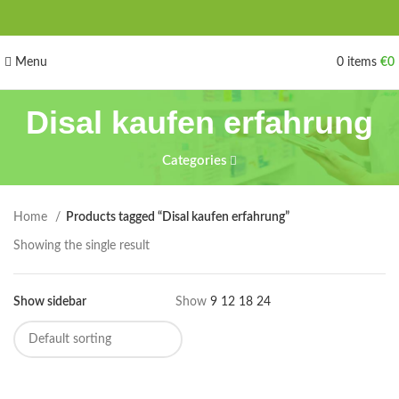
Menu
0
items
€
0
Disal kaufen erfahrung
Categories
Home
Products tagged “Disal kaufen erfahrung”
Showing the single result
Show sidebar
Show
9
12
18
24