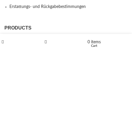
Erstattungs- und Rückgabebestimmungen
PRODUCTS
L-Polaflux® 5 mg/ml
0
items
Shop
Wishlist
Cart
Levomethadone L-Poladdict 20 mg 98 Tab
€
180
Flakka
€
260
–
€
2,580
Price range: €260 through €2,580
Vandal 200mg
€
200
–
€
390
Price range: €200 through €390