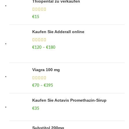
Thiopental zu verkaufen
€
15
Kaufen Sie Adderall online
€
120
–
€
180
Price range: €120 through €180
Viagra 100 mg
€
70
–
€
395
Price range: €70 through €395
Kaufen Sie Actavis Promethazin-Sirup
€
35
Substitol 200mg