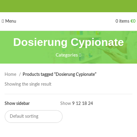
Menu
0
items
€
0
Dosierung Cypionate
Categories
Home
Products tagged “Dosierung Cypionate”
Showing the single result
Show sidebar
Show
9
12
18
24