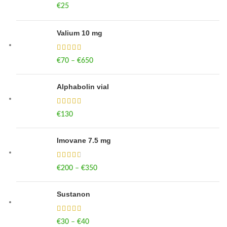
€
25
Valium 10 mg
€
70
–
€
650
Price range: €70 through €650
Alphabolin vial
€
130
Imovane 7.5 mg
€
200
–
€
350
Price range: €200 through €350
Sustanon
€
30
–
€
40
Price range: €30 through €40