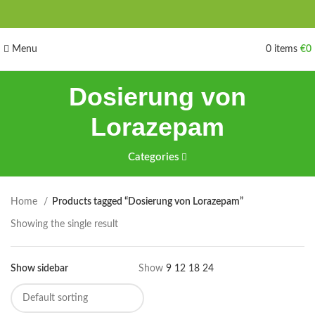
Menu
0
items
€
0
Dosierung von
Lorazepam
Categories
Home
Products tagged “Dosierung von Lorazepam”
Showing the single result
Show sidebar
Show
9
12
18
24