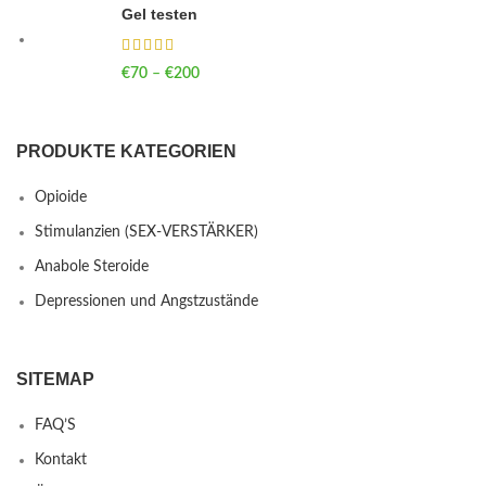
Gel testen
€
70
–
€
200
Price range: €70 through €200
PRODUKTE KATEGORIEN
Opioide
Stimulanzien (SEX-VERSTÄRKER)
Anabole Steroide
Depressionen und Angstzustände
SITEMAP
FAQ’S
Kontakt