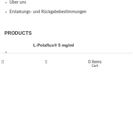
Über uns
Erstattungs- und Rückgabebestimmungen
PRODUCTS
L-Polaflux® 5 mg/ml
0
items
Shop
Wishlist
Cart
Levomethadone L-Poladdict 20 mg 98 Tab
€
180
Flakka
€
260
–
€
2,580
Price range: €260 through €2,580
Vandal 200mg