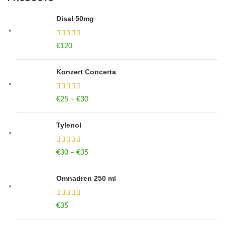
Disal 50mg
€
120
Konzert Concerta
€
25
–
€
30
Price range: €25 through €30
Tylenol
€
30
–
€
35
Price range: €30 through €35
Omnadren 250 ml
€
35