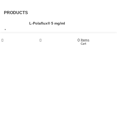
PRODUCTS
L-Polaflux® 5 mg/ml
0
items
Shop
Wishlist
Cart
Levomethadone L-Poladdict 20 mg 98 Tab
€
180
Flakka
€
260
–
€
2,580
Price range: €260 through €2,580
Vandal 200mg
€
200
–
€
390
Price range: €200 through €390
Compensan 200mg