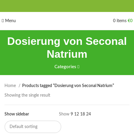
Menu
0
items
€
0
Dosierung von Seconal
Natrium
Categories
Home
Products tagged “Dosierung von Seconal Natrium”
Showing the single result
Show sidebar
Show
9
12
18
24