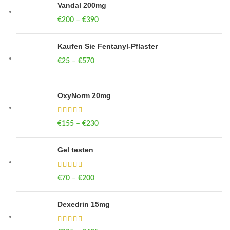
Vandal 200mg
€
200
–
€
390
Price range: €200 through €390
Kaufen Sie Fentanyl-Pflaster
€
25
–
€
570
Price range: €25 through €570
OxyNorm 20mg
€
155
–
€
230
Price range: €155 through €230
Gel testen
€
70
–
€
200
Price range: €70 through €200
Dexedrin 15mg