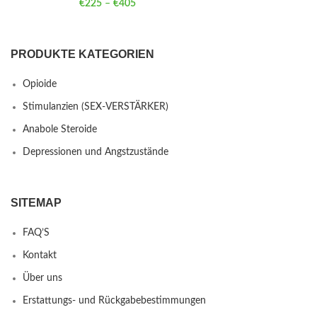
€
225
–
€
405
Price range: €225 through €405
PRODUKTE KATEGORIEN
Opioide
Stimulanzien (SEX-VERSTÄRKER)
Anabole Steroide
Depressionen und Angstzustände
SITEMAP
FAQ’S
Kontakt
Über uns
Erstattungs- und Rückgabebestimmungen