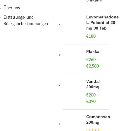
5 mg/ml
Über uns
Levomethadone
Erstattungs- und
L-Poladdict 20
Rückgabebestimmungen
mg 98 Tab
€
180
Flakka
€
260
–
€
2,580
Price
range:
€260
Vandal
through
200mg
€2,580
€
200
–
€
390
Price
range:
€200
Compensan
through
200mg
€390