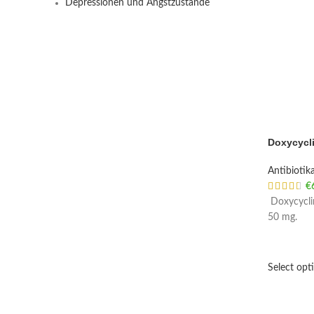
Depressionen und Angstzustände
Doxycycl
Antibiotik
€
Doxycyclin
50 mg.
Select opt