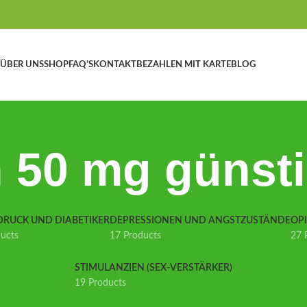
ÜBER UNS
SHOP
FAQ’S
KONTAKT
BEZAHLEN MIT KARTE
BLOG
 50 mg günsti
DRUCK UND DIABETIKER
DEPRESSIONEN UND ANGSTZUSTÄNDE
OP
ducts
17 Products
27 
STIMULANZIEN (SEX-VERSTÄRKER)
19 Products