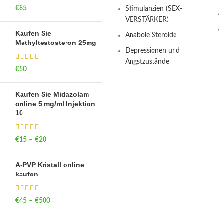
€
85
Stimulanzien (SEX-
VERSTÄRKER)
Kaufen Sie
Anabole Steroide
Methyltestosteron 25mg
Depressionen und
Angstzustände
€
50
Kaufen Sie Midazolam
online 5 mg/ml Injektion
10
€
15
–
€
20
Price range: €15
through €20
A-PVP Kristall online
kaufen
€
45
–
€
500
Price range: €45
through €500