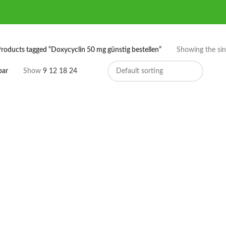
roducts tagged “Doxycyclin 50 mg günstig bestellen”
Showing the sing
bar
Show
9
12
18
24