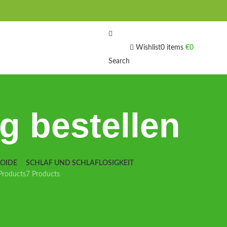
Wishlist
0
items
€
0
Search
g bestellen
IOIDE
SCHLAF UND SCHLAFLOSIGKEIT
Products
7 Products