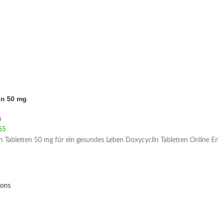
in 50 mg
a
65
 Tabletten 50 mg für ein gesundes Leben Doxycyclin Tabletten Online En
ions