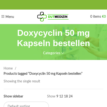
0
items
€
0
Menu
Doxycyclin 50 mg
Kapseln bestellen
Categories
Home
Products tagged “Doxycyclin 50 mg Kapseln bestellen”
Showing the single result
Show sidebar
Show
9
12
18
24