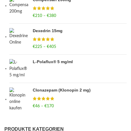
€
210
–
€
380
Price range: €210 through €380
Dexedrin 15mg
€
225
–
€
405
Price range: €225 through €405
L-Polaflux® 5 mg/ml
Clonazepam (Klonopin 2 mg)
€
46
–
€
170
Price range: €46 through €170
PRODUKTE KATEGORIEN