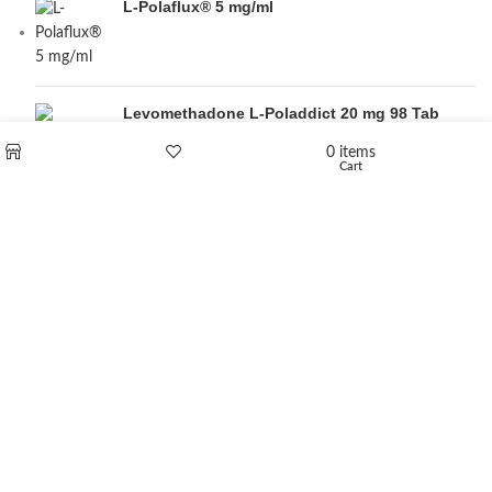
L-Polaflux® 5 mg/ml
Levomethadone L-Poladdict 20 mg 98 Tab
€
180
0
items
Cart
Shop
Wishlist
Flakka
€
260
–
€
2,580
Price range: €260 through €2,580
Vandal 200mg
€
200
–
€
390
Price range: €200 through €390
Compensan 200mg
€
210
–
€
380
Price range: €210 through €380