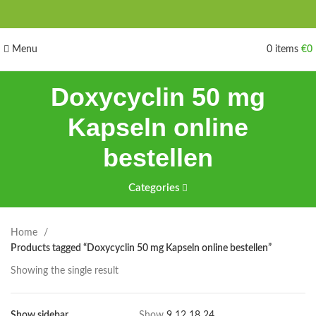
Menu
0
items
€
0
Doxycyclin 50 mg
Kapseln online
bestellen
Categories
Home
Products tagged “Doxycyclin 50 mg Kapseln online bestellen”
Showing the single result
Show sidebar
Show
9
12
18
24