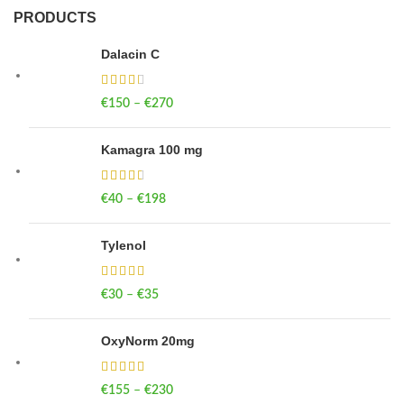
PRODUCTS
Dalacin C
€
150
–
€
270
Price range: €150 through €270
Kamagra 100 mg
€
40
–
€
198
Price range: €40 through €198
Tylenol
€
30
–
€
35
Price range: €30 through €35
OxyNorm 20mg
€
155
–
€
230
Price range: €155 through €230