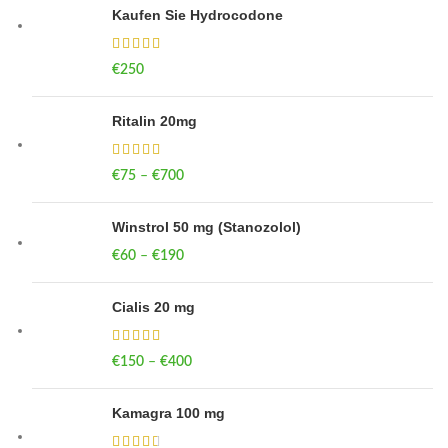
Kaufen Sie Hydrocodone
€
250
Ritalin 20mg
€
75
–
€
700
Price range: €75 through €700
Winstrol 50 mg (Stanozolol)
€
60
–
€
190
Price range: €60 through €190
Cialis 20 mg
€
150
–
€
400
Price range: €150 through €400
Kamagra 100 mg