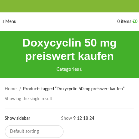
Menu
0
items
€
0
Doxycyclin 50 mg
preiswert kaufen
Categories
Home
Products tagged “Doxycyclin 50 mg preiswert kaufen”
Showing the single result
Show sidebar
Show
9
12
18
24