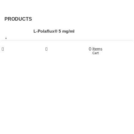
PRODUCTS
L-Polaflux® 5 mg/ml
0
items
Shop
Wishlist
Cart
Levomethadone L-Poladdict 20 mg 98 Tab
€
180
Flakka
€
260
–
€
2,580
Price range: €260 through €2,580
Vandal 200mg
€
200
–
€
390
Price range: €200 through €390