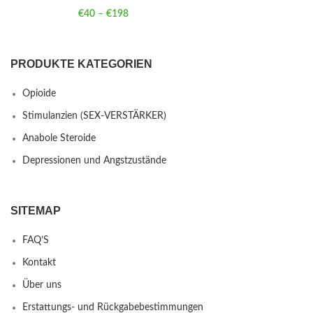
€
40
–
€
198
Price range: €40 through €198
PRODUKTE KATEGORIEN
Opioide
Stimulanzien (SEX-VERSTÄRKER)
Anabole Steroide
Depressionen und Angstzustände
SITEMAP
FAQ’S
Kontakt
Über uns
Erstattungs- und Rückgabebestimmungen