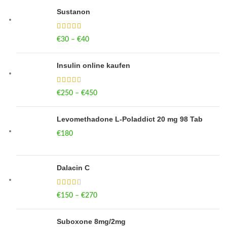
Sustanon
€
30
–
€
40
Price range: €30 through €40
Insulin online kaufen
€
250
–
€
450
Price range: €250 through €450
Levomethadone L-Poladdict 20 mg 98 Tab
€
180
Dalacin C
€
150
–
€
270
Price range: €150 through €270
Suboxone 8mg/2mg