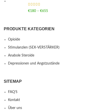
€
180
–
€
655
Price range: €180 through €655
PRODUKTE KATEGORIEN
Opioide
Stimulanzien (SEX-VERSTÄRKER)
Anabole Steroide
Depressionen und Angstzustände
SITEMAP
FAQ’S
Kontakt
Über uns