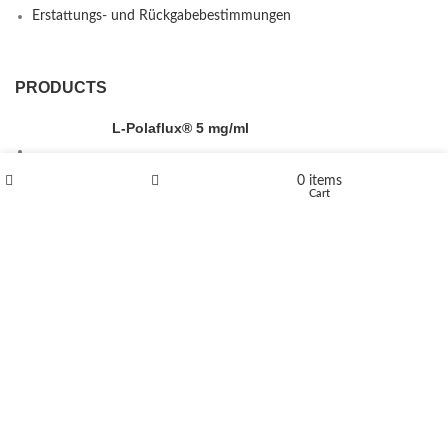
Erstattungs- und Rückgabebestimmungen
PRODUCTS
L-Polaflux® 5 mg/ml
0
items
Shop
Wishlist
Cart
Levomethadone L-Poladdict 20 mg 98 Tab
€
180
Flakka
€
260
–
€
2,580
Price range: €260 through €2,580
Vandal 200mg
€
200
–
€
390
Price range: €200 through €390