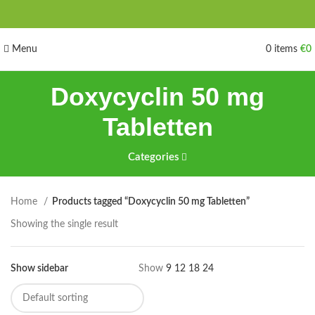
Menu
0
items
€
0
Doxycyclin 50 mg
Tabletten
Categories
Home
Products tagged “Doxycyclin 50 mg Tabletten”
Showing the single result
Show sidebar
Show
9
12
18
24