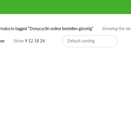
roducts tagged “Doxycyclin online bestellen günstig”
Showing the sing
bar
Show
9
12
18
24