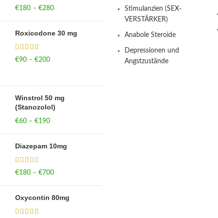
€
180
–
€
280
Price range: €180
Stimulanzien (SEX-
through €280
VERSTÄRKER)
Roxicodone 30 mg
Anabole Steroide
Depressionen und
€
90
–
€
200
Price range: €90
Angstzustände
through €200
Winstrol 50 mg
(Stanozolol)
€
60
–
€
190
Price range: €60
through €190
Diazepam 10mg
€
180
–
€
700
Price range: €180
through €700
Oxycontin 80mg