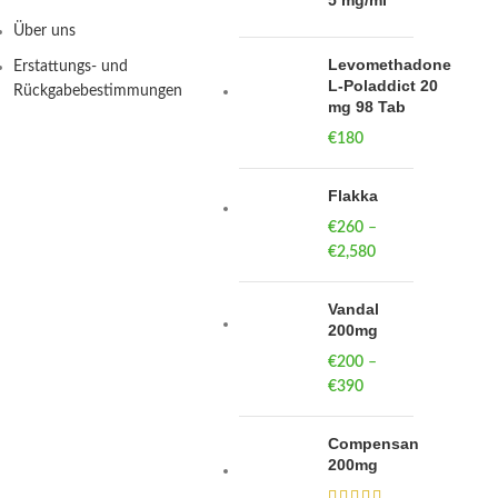
5 mg/ml
Über uns
Levomethadone
Erstattungs- und
L-Poladdict 20
Rückgabebestimmungen
mg 98 Tab
€
180
Flakka
€
260
–
€
2,580
Price
range:
€260
Vandal
through
200mg
€2,580
€
200
–
€
390
Price
range:
€200
Compensan
through
200mg
€390