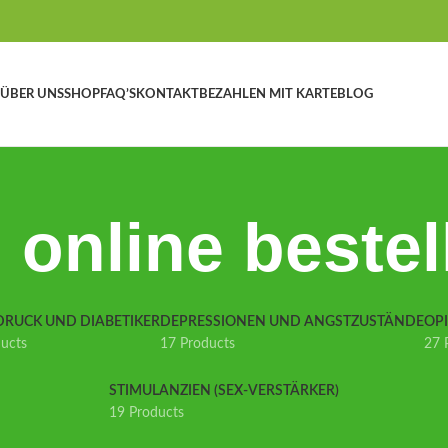
ÜBER UNS
SHOP
FAQ’S
KONTAKT
BEZAHLEN MIT KARTE
BLOG
 online bestel
DRUCK UND DIABETIKER
DEPRESSIONEN UND ANGSTZUSTÄNDE
OP
ducts
17 Products
27 
STIMULANZIEN (SEX-VERSTÄRKER)
19 Products