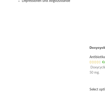
Depressionen und Angstzustände
Doxycycl
Antibiotik
€
Doxycyclin
50 mg.
Select opt