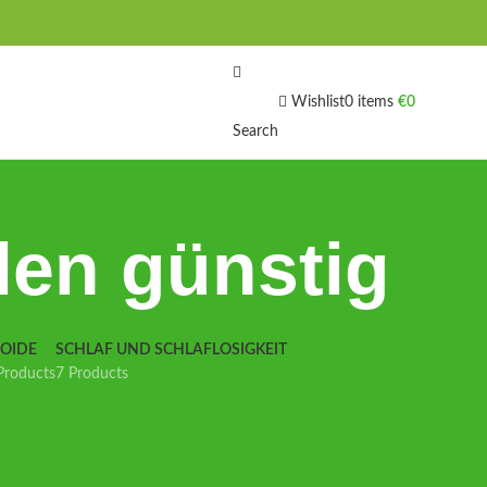
Wishlist
0
items
€
0
Search
len günstig
IOIDE
SCHLAF UND SCHLAFLOSIGKEIT
Products
7 Products