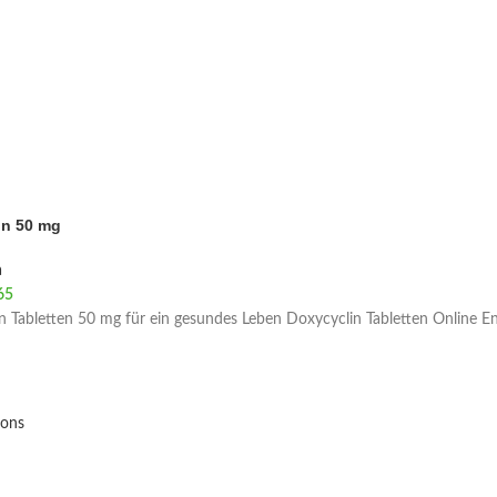
in 50 mg
a
65
 Tabletten 50 mg für ein gesundes Leben Doxycyclin Tabletten Online En
ions