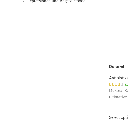
Depressionen und Angstzustände
Dukoral
Antibiotik
€
Dukoral Re
ultimative
Select opt