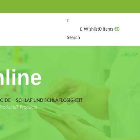
Wishlist
0
items
€
0
Search
line
IOIDE
SCHLAF UND SCHLAFLOSIGKEIT
Products
7 Products