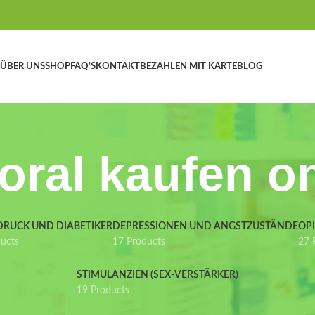
ÜBER UNS
SHOP
FAQ’S
KONTAKT
BEZAHLEN MIT KARTE
BLOG
oral kaufen on
DRUCK UND DIABETIKER
DEPRESSIONEN UND ANGSTZUSTÄNDE
OP
ducts
17 Products
27 
STIMULANZIEN (SEX-VERSTÄRKER)
19 Products