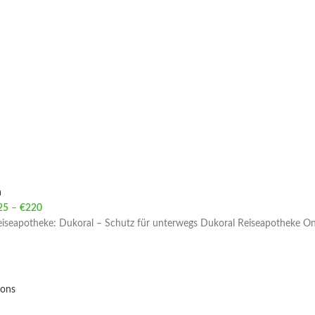
a
25
–
€
220
Price range: €25 through €220
iseapotheke: Dukoral – Schutz für unterwegs Dukoral Reiseapotheke Onlin
ions