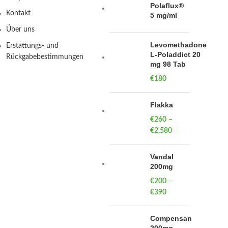
Polaflux®
Kontakt
5 mg/ml
Über uns
Levomethadone
Erstattungs- und
L-Poladdict 20
Rückgabebestimmungen
mg 98 Tab
€
180
Flakka
€
260
–
€
2,580
Price
range:
€260
Vandal
through
200mg
€2,580
€
200
–
€
390
Price
range:
€200
Compensan
through