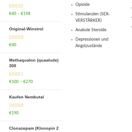
Opioide
€
40
–
€
198
Price range: €40
Stimulanzien (SEX-
through €198
VERSTÄRKER)
Original-Winstrol
Anabole Steroide
Depressionen und
€
40
Angstzustände
Methaqualon (quaalude)
300
€
100
–
€
270
Price range: €100
through €270
Kaufen Nembutal
€
190
Clonazepam (Klonopin 2