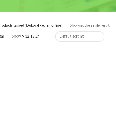
roducts tagged “Dukoral kaufen online”
Showing the single result
bar
Show
9
12
18
24