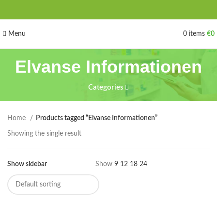
Menu
0
items
€
0
Elvanse Informationen
Categories
Home
Products tagged “Elvanse Informationen”
Showing the single result
Show sidebar
Show
9
12
18
24