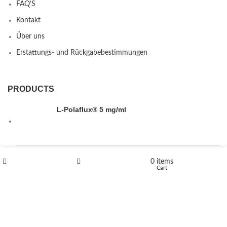
FAQ’S
Kontakt
Über uns
Erstattungs- und Rückgabebestimmungen
PRODUCTS
L-Polaflux® 5 mg/ml
Levomethadone L-Poladdict 20 mg 98 Tab
0
items
Shop
Wishlist
Cart
€
180
Flakka
€
260
–
€
2,580
Price range: €260 through €2,580