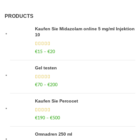
PRODUCTS
Kaufen Sie Midazolam online 5 mg/ml Injektion
10
€
15
–
€
20
Price range: €15 through €20
Gel testen
€
70
–
€
200
Price range: €70 through €200
Kaufen Sie Percocet
€
190
–
€
500
Price range: €190 through €500
Omnadren 250 ml