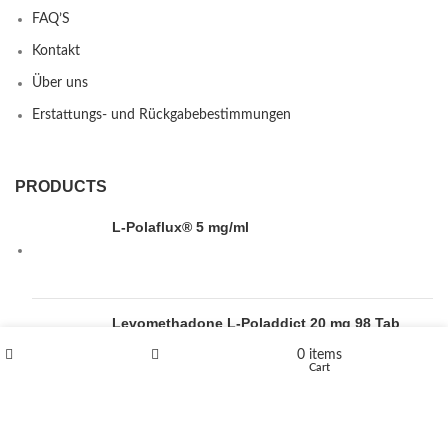
FAQ’S
Kontakt
Über uns
Erstattungs- und Rückgabebestimmungen
PRODUCTS
L-Polaflux® 5 mg/ml
Levomethadone L-Poladdict 20 mg 98 Tab
€
180
0
items
Shop
Wishlist
Cart
Flakka
€
260
–
€
2,580
Price range: €260 through €2,580