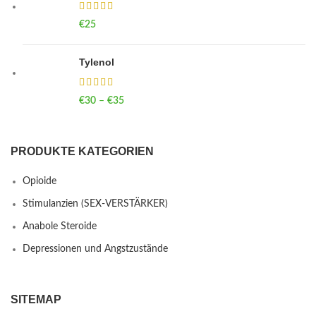
€
25
Tylenol
€
30
–
€
35
Price range: €30 through €35
PRODUKTE KATEGORIEN
Opioide
Stimulanzien (SEX-VERSTÄRKER)
Anabole Steroide
Depressionen und Angstzustände
SITEMAP