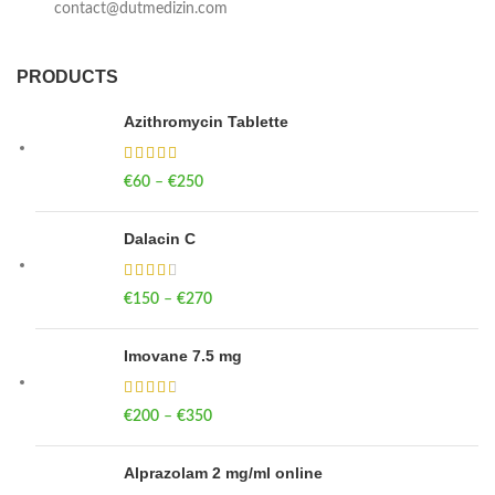
contact@dutmedizin.com
PRODUCTS
Azithromycin Tablette
€
60
–
€
250
Price range: €60 through €250
Dalacin C
€
150
–
€
270
Price range: €150 through €270
Imovane 7.5 mg
€
200
–
€
350
Price range: €200 through €350
Alprazolam 2 mg/ml online