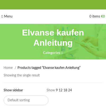
Menu
0
items
€
0
Elvanse kaufen
Anleitung
Categories
Home
Products tagged “Elvanse kaufen Anleitung”
Showing the single result
Show sidebar
Show
9
12
18
24