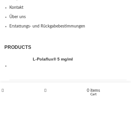
Kontakt
Über uns
Erstattungs- und Rückgabebestimmungen
PRODUCTS
L-Polaflux® 5 mg/ml
Levomethadone L-Poladdict 20 mg 98 Tab
0
items
Shop
Wishlist
Cart
€
180
Flakka
€
260
–
€
2,580
Price range: €260 through €2,580