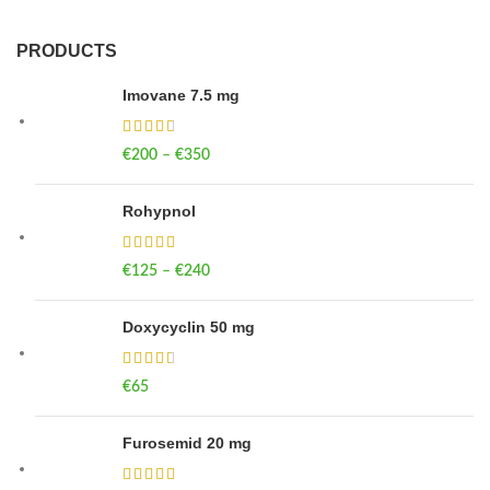
PRODUCTS
Imovane 7.5 mg
€
200
–
€
350
Price range: €200 through €350
Rohypnol
€
125
–
€
240
Price range: €125 through €240
Doxycyclin 50 mg
€
65
Furosemid 20 mg