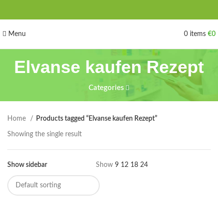
Menu
0
items
€
0
Elvanse kaufen Rezept
Categories
Home
Products tagged “Elvanse kaufen Rezept”
Showing the single result
Show sidebar
Show
9
12
18
24