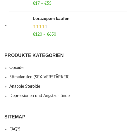
€
17
–
€
55
Price range: €17 through €55
Lorazepam kaufen
€
120
–
€
650
Price range: €120 through €650
PRODUKTE KATEGORIEN
Opioide
Stimulanzien (SEX-VERSTÄRKER)
Anabole Steroide
Depressionen und Angstzustände
SITEMAP
FAQ’S