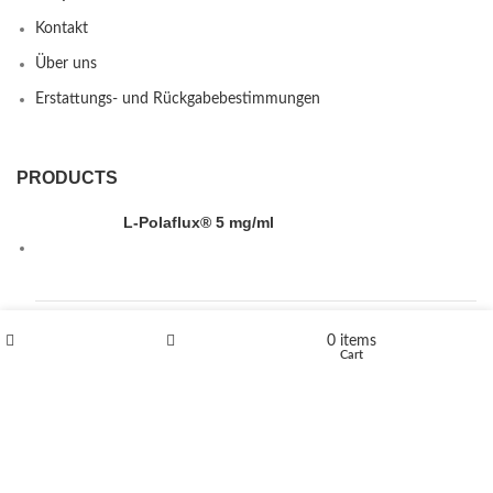
Kontakt
Über uns
Erstattungs- und Rückgabebestimmungen
PRODUCTS
L-Polaflux® 5 mg/ml
Levomethadone L-Poladdict 20 mg 98 Tab
0
items
Shop
Wishlist
Cart
€
180
Flakka
€
260
–
€
2,580
Price range: €260 through €2,580