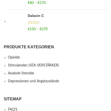
€
80
–
€
170
Price range: €80 through €170
Dalacin C
€
150
–
€
270
Price range: €150 through €270
PRODUKTE KATEGORIEN
Opioide
Stimulanzien (SEX-VERSTÄRKER)
Anabole Steroide
Depressionen und Angstzustände
SITEMAP
FAQ’S