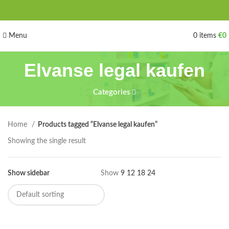
Menu
0
items
€
0
Elvanse legal kaufen
Categories
Home
Products tagged “Elvanse legal kaufen”
Showing the single result
Show sidebar
Show
9
12
18
24