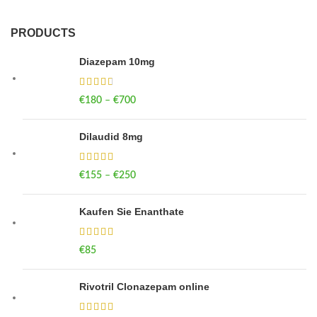
PRODUCTS
Diazepam 10mg
€
180
–
€
700
Price range: €180 through €700
Dilaudid 8mg
€
155
–
€
250
Price range: €155 through €250
Kaufen Sie Enanthate
€
85
Rivotril Clonazepam online