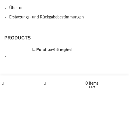
Über uns
Erstattungs- und Rückgabebestimmungen
PRODUCTS
L-Polaflux® 5 mg/ml
Levomethadone L-Poladdict 20 mg 98 Tab
0
items
€
180
Shop
Wishlist
Cart
Flakka
€
260
–
€
2,580
Price range: €260 through €2,580
Vandal 200mg