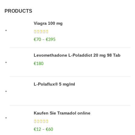
PRODUCTS
Viagra 100 mg
€
70
–
€
395
Price range: €70 through €395
Levomethadone L-Poladdict 20 mg 98 Tab
€
180
L-Polaflux® 5 mg/ml
Kaufen Sie Tramadol online
€
12
–
€
60
Price range: €12 through €60