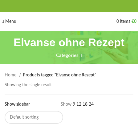
Menu
0
items
€
0
Elvanse ohne Rezept
Categories
Home
Products tagged “Elvanse ohne Rezept”
Showing the single result
Show sidebar
Show
9
12
18
24