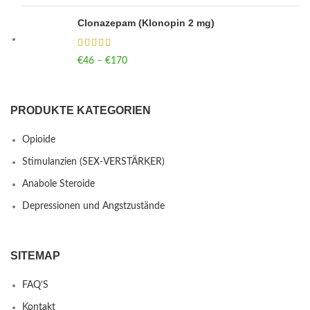
Clonazepam (Klonopin 2 mg)
€
46
–
€
170
Price range: €46 through €170
PRODUKTE KATEGORIEN
Opioide
Stimulanzien (SEX-VERSTÄRKER)
Anabole Steroide
Depressionen und Angstzustände
SITEMAP
FAQ’S
Kontakt