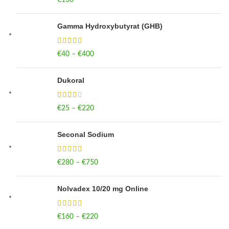
€
130
Gamma Hydroxybutyrat (GHB)
€
40
–
€
400
Price range: €40 through €400
Dukoral
€
25
–
€
220
Price range: €25 through €220
Seconal Sodium
€
280
–
€
750
Price range: €280 through €750
Nolvadex 10/20 mg Online
€
160
–
€
220
Price range: €160 through €220