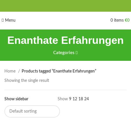
Menu
0
items
€
0
Enanthate Erfahrungen
Categories
Home
Products tagged “Enanthate Erfahrungen”
Showing the single result
Show sidebar
Show
9
12
18
24