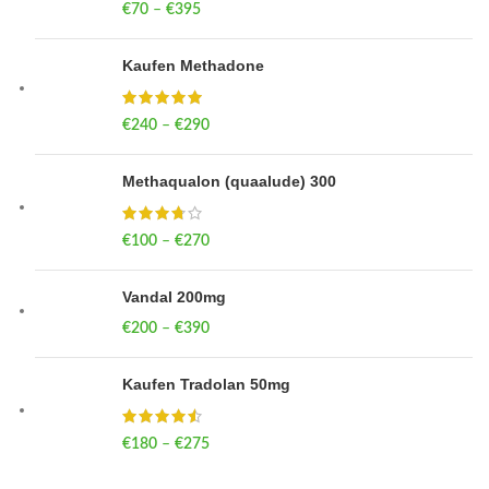
€
70
–
€
395
Price range: €70 through €395
Kaufen Methadone
€
240
–
€
290
Price range: €240 through €290
Methaqualon (quaalude) 300
€
100
–
€
270
Price range: €100 through €270
Vandal 200mg
€
200
–
€
390
Price range: €200 through €390
Kaufen Tradolan 50mg
€
180
–
€
275
Price range: €180 through €275