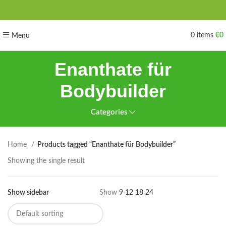
0
items
€
0
Menu
Enanthate für
Bodybuilder
Categories
Home
Products tagged “Enanthate für Bodybuilder”
Showing the single result
Show sidebar
Show
9
12
18
24