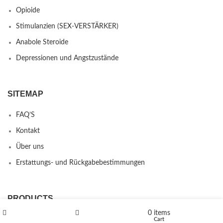
Opioide
Stimulanzien (SEX-VERSTÄRKER)
Anabole Steroide
Depressionen und Angstzustände
SITEMAP
FAQ’S
Kontakt
Über uns
Erstattungs- und Rückgabebestimmungen
PRODUCTS
0
items
L-Polaflux® 5 mg/ml
Shop
Wishlist
Cart