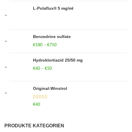
L-Polaflux® 5 mg/ml
Benzedrine sulfate
€
180
–
€
750
Price range: €180 through €750
Hydroklortiazid 25/50 mg
€
40
–
€
50
Price range: €40 through €50
Original-Winstrol
€
40
PRODUKTE KATEGORIEN