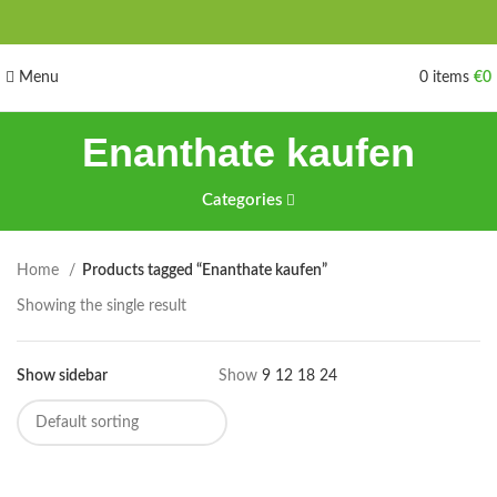
Menu
0
items
€
0
Enanthate kaufen
Categories
Home
Products tagged “Enanthate kaufen”
Showing the single result
Show sidebar
Show
9
12
18
24