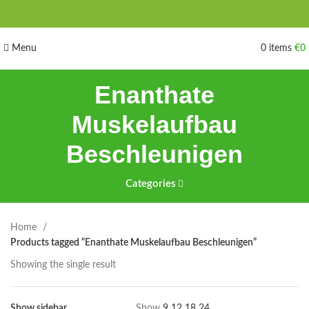
Menu
0
items
€
0
Enanthate
Muskelaufbau
Beschleunigen
Categories
Home
Products tagged “Enanthate Muskelaufbau Beschleunigen”
Showing the single result
Show sidebar
Show
9
12
18
24