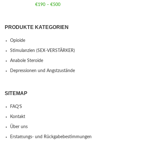
€
190
–
€
500
Price range: €190 through €500
PRODUKTE KATEGORIEN
Opioide
Stimulanzien (SEX-VERSTÄRKER)
Anabole Steroide
Depressionen und Angstzustände
SITEMAP
FAQ’S
Kontakt
Über uns
Erstattungs- und Rückgabebestimmungen