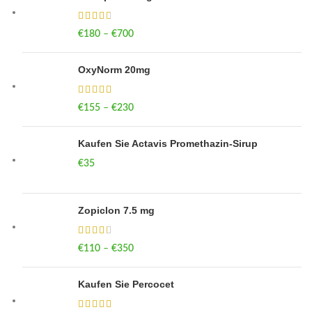
€
180
–
€
700
Price range: €180 through €700
OxyNorm 20mg
€
155
–
€
230
Price range: €155 through €230
Kaufen Sie Actavis Promethazin-Sirup
€
35
Zopiclon 7.5 mg
€
110
–
€
350
Price range: €110 through €350
Kaufen Sie Percocet