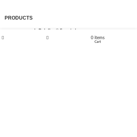
PRODUCTS
L-Polaflux® 5 mg/ml
0
items
Shop
Wishlist
Cart
Levomethadone L-Poladdict 20 mg 98 Tab
€
180
Flakka
€
260
–
€
2,580
Price range: €260 through €2,580
Vandal 200mg
€
200
–
€
390
Price range: €200 through €390