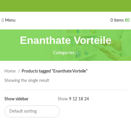
Menu
0
items
€
0
Enanthate Vorteile
Categories
Home
Products tagged “Enanthate Vorteile”
Showing the single result
Show sidebar
Show
9
12
18
24