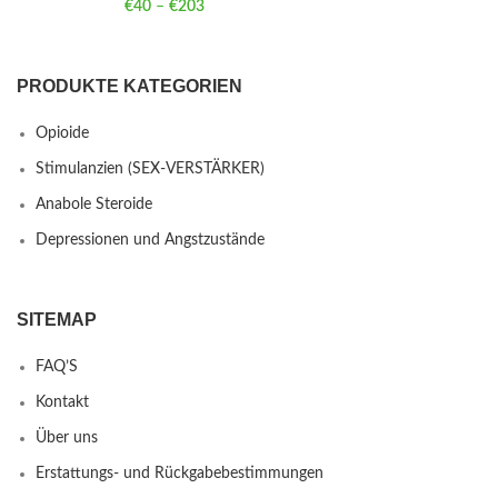
€
40
–
€
203
Price range: €40 through €203
PRODUKTE KATEGORIEN
Opioide
Stimulanzien (SEX-VERSTÄRKER)
Anabole Steroide
Depressionen und Angstzustände
SITEMAP
FAQ’S
Kontakt
Über uns
Erstattungs- und Rückgabebestimmungen