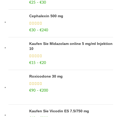
€
25
–
€
30
Price range: €25 through €30
Cephalexin 500 mg
€
30
–
€
240
Price range: €30 through €240
Kaufen Sie Midazolam online 5 mg/ml Injektion
10
€
15
–
€
20
Price range: €15 through €20
Roxicodone 30 mg
€
90
–
€
200
Price range: €90 through €200
Kaufen Sie Vicodin ES 7.5/750 mg