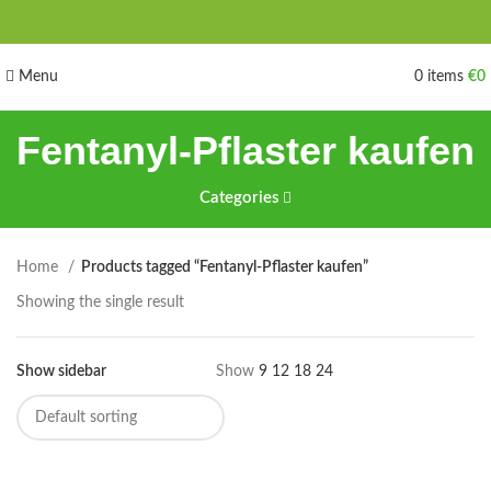
Menu
0
items
€
0
Fentanyl-Pflaster kaufen
Categories
Home
Products tagged “Fentanyl-Pflaster kaufen”
Showing the single result
Show sidebar
Show
9
12
18
24