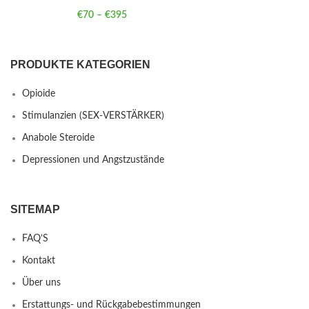
€
70
–
€
395
Price range: €70 through €395
PRODUKTE KATEGORIEN
Opioide
Stimulanzien (SEX-VERSTÄRKER)
Anabole Steroide
Depressionen und Angstzustände
SITEMAP
FAQ’S
Kontakt
Über uns
Erstattungs- und Rückgabebestimmungen