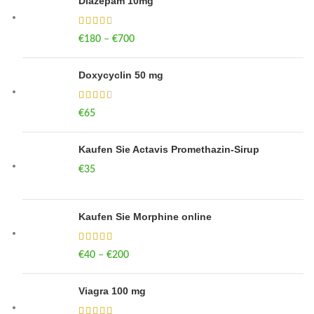
Diazepam 10mg
€
180
–
€
700
Price range: €180 through €700
Doxycyclin 50 mg
€
65
Kaufen Sie Actavis Promethazin-Sirup
€
35
Kaufen Sie Morphine online
€
40
–
€
200
Price range: €40 through €200
Viagra 100 mg