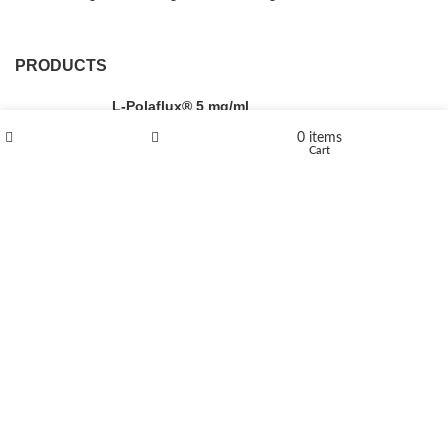
PRODUCTS
L-Polaflux® 5 mg/ml
0
items
Shop
Wishlist
Cart
Levomethadone L-Poladdict 20 mg 98 Tab
€
180
Flakka
€
260
–
€
2,580
Price range: €260 through €2,580
Vandal 200mg
€
200
–
€
390
Price range: €200 through €390