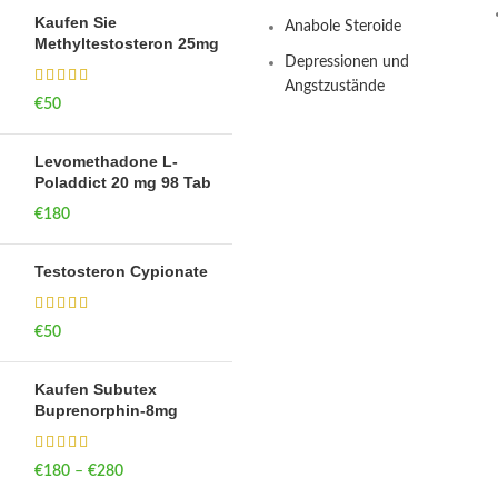
Kaufen Sie
Anabole Steroide
Methyltestosteron 25mg
Depressionen und
Angstzustände
€
50
Levomethadone L-
Poladdict 20 mg 98 Tab
€
180
Testosteron Cypionate
€
50
Kaufen Subutex
Buprenorphin-8mg
€
180
–
€
280
Price range: €180
through €280