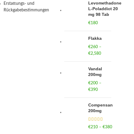
Levomethadone
Erstattungs- und
L-Poladdict 20
Rückgabebestimmungen
mg 98 Tab
€
180
Flakka
€
260
–
€
2,580
Price
range:
€260
Vandal
through
200mg
€2,580
€
200
–
€
390
Price
range:
€200
Compensan
through
200mg
€390
€
210
–
€
380
Price
range: