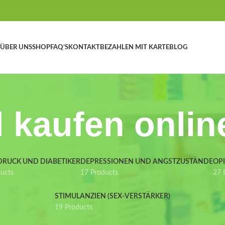
ÜBER UNS
SHOP
FAQ’S
KONTAKT
BEZAHLEN MIT KARTE
BLOG
 kaufen onlin
DRUCK UND DIABETIKER
DEPRESSIONEN UND ANGSTZUSTÄNDE
OP
ducts
17 Products
27 
STIMULANZIEN (SEX-VERSTÄRKER)
19 Products