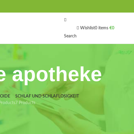
Wishlist
0
items
€
0
Search
e apotheke
IOIDE
SCHLAF UND SCHLAFLOSIGKEIT
Products
7 Products