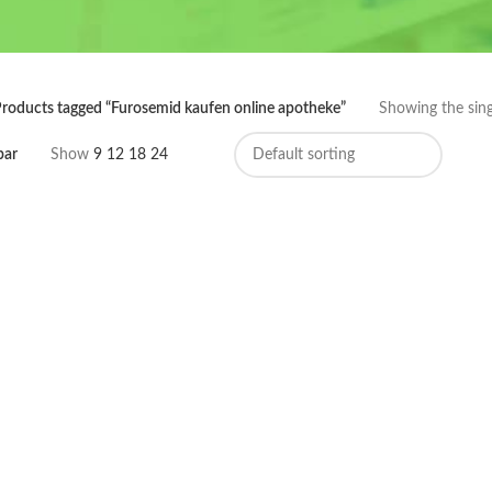
roducts tagged “Furosemid kaufen online apotheke”
Showing the sing
bar
Show
9
12
18
24