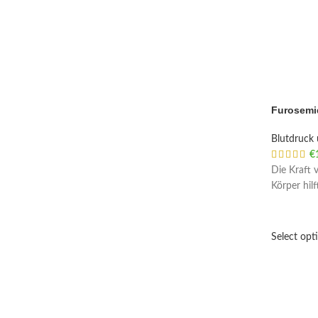
Furosemi
Blutdruck 
€
Die Kraft 
Körper hilft
Select opt