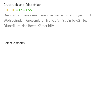
Blutdruck und Diabetiker
€
17
–
€
55
Price range: €17 through €55
Die Kraft vonFurosemid rezeptfrei kaufen Erfahrungen für Ihr
Wohlbefinden Furosemid online kaufen ist ein bewährtes
Diuretikum, das Ihrem Körper hilft,
Select options