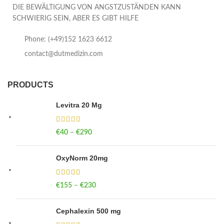
DIE BEWÄLTIGUNG VON ANGSTZUSTÄNDEN KANN
SCHWIERIG SEIN, ABER ES GIBT HILFE
Phone: (+49)152 1623 6612
contact@dutmedizin.com
PRODUCTS
Levitra 20 Mg
€
40
–
€
290
Price range: €40 through €290
OxyNorm 20mg
€
155
–
€
230
Price range: €155 through €230
Cephalexin 500 mg