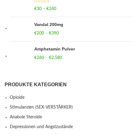
€
30
–
€
240
Price range: €30 through €240
Vandal 200mg
€
200
–
€
390
Price range: €200 through €390
Amphetamin Pulver
€
260
–
€
2,580
Price range: €260 through €2,580
PRODUKTE KATEGORIEN
Opioide
Stimulanzien (SEX-VERSTÄRKER)
Anabole Steroide
Depressionen und Angstzustände