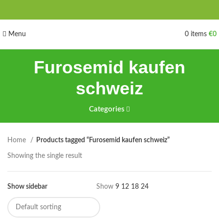
Menu
0
items
€
0
Furosemid kaufen
schweiz
Categories
Home
Products tagged “Furosemid kaufen schweiz”
Showing the single result
Show sidebar
Show
9
12
18
24