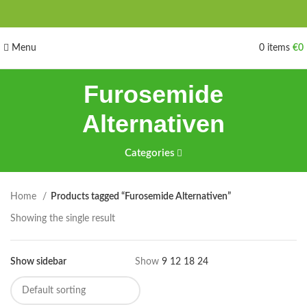
Menu
0
items
€
0
Furosemide
Alternativen
Categories
Home
Products tagged “Furosemide Alternativen”
Showing the single result
Show sidebar
Show
9
12
18
24