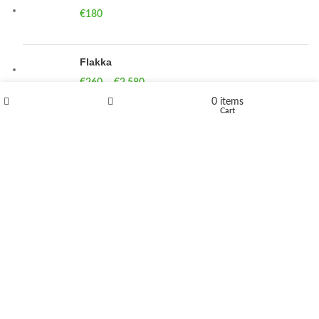
€
180
Flakka
€
260
–
€
2,580
Price range: €260 through €2,580
0
items
Shop
Wishlist
Cart
Vandal 200mg
€
200
–
€
390
Price range: €200 through €390
Compensan 200mg
€
210
–
€
380
Price range: €210 through €380
DUTMEDIZIN
2024