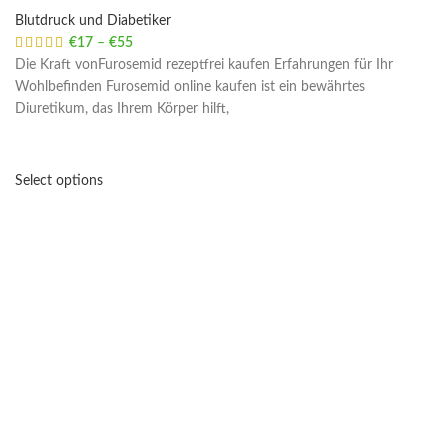
Blutdruck und Diabetiker
€
17
–
€
55
Price range: €17 through €55
Die Kraft vonFurosemid rezeptfrei kaufen Erfahrungen für Ihr
Wohlbefinden Furosemid online kaufen ist ein bewährtes
Diuretikum, das Ihrem Körper hilft,
Select options