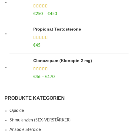
€
250
–
€
450
Price range: €250 through €450
Propionat Testosterone
€
45
Clonazepam (Klonopin 2 mg)
€
46
–
€
170
Price range: €46 through €170
PRODUKTE KATEGORIEN
Opioide
Stimulanzien (SEX-VERSTÄRKER)
Anabole Steroide