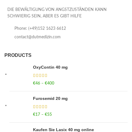
DIE BEWÄLTIGUNG VON ANGSTZUSTÄNDEN KANN
SCHWIERIG SEIN, ABER ES GIBT HILFE
Phone: (+49)152 1623 6612
contact@dutmedizin.com
PRODUCTS
OxyContin 40 mg
€
46
–
€
400
Price range: €46 through €400
Furosemid 20 mg
€
17
–
€
55
Price range: €17 through €55
Kaufen Sie Lasix 40 mg online