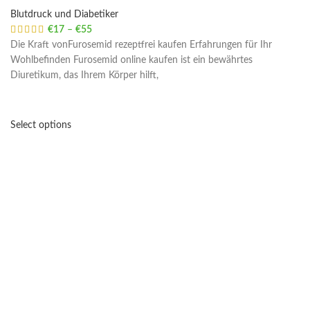
Blutdruck und Diabetiker
€
17
–
€
55
Price range: €17 through €55
Die Kraft vonFurosemid rezeptfrei kaufen Erfahrungen für Ihr
Wohlbefinden Furosemid online kaufen ist ein bewährtes
Diuretikum, das Ihrem Körper hilft,
Select options