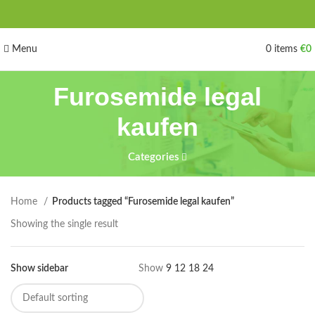
Menu
0
items
€
0
Furosemide legal
kaufen
Categories
Home
Products tagged “Furosemide legal kaufen”
Showing the single result
Show sidebar
Show
9
12
18
24