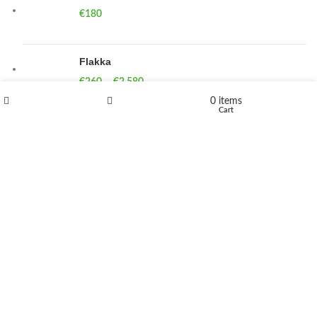
€
180
Flakka
€
260
–
€
2,580
Price range: €260 through €2,580
0
items
Shop
Wishlist
Cart
Vandal 200mg
€
200
–
€
390
Price range: €200 through €390
Compensan 200mg
€
210
–
€
380
Price range: €210 through €380
DUTMEDIZIN
2024