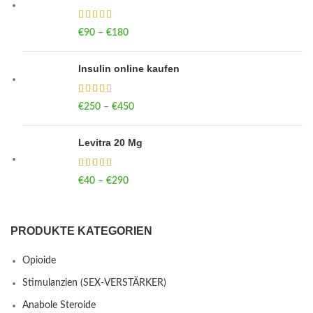
€
90
–
€
180
Price range: €90 through €180
Insulin online kaufen
€
250
–
€
450
Price range: €250 through €450
Levitra 20 Mg
€
40
–
€
290
Price range: €40 through €290
PRODUKTE KATEGORIEN
Opioide
Stimulanzien (SEX-VERSTÄRKER)
Anabole Steroide