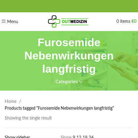
0
items
€
0
Menu
Furosemide
Nebenwirkungen
langfristig
Categories
Home
Products tagged “Furosemide Nebenwirkungen langfristig”
Showing the single result
Show sidebar
Show
9
12
18
24