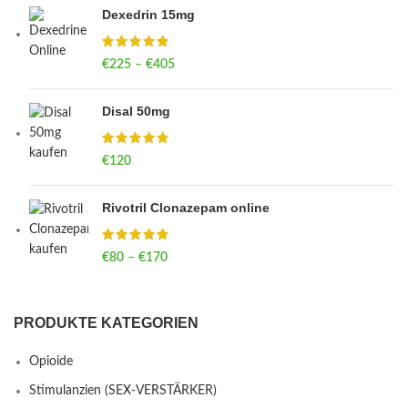
Dexedrin 15mg
€
225
–
€
405
Price range: €225 through €405
Disal 50mg
€
120
Rivotril Clonazepam online
€
80
–
€
170
Price range: €80 through €170
PRODUKTE KATEGORIEN
Opioide
Stimulanzien (SEX-VERSTÄRKER)