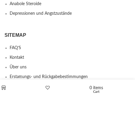
Anabole Steroide
Depressionen und Angstzustände
SITEMAP
FAQ’S
Kontakt
Über uns
Erstattungs- und Rückgabebestimmungen
0
items
Cart
Shop
Wishlist
PRODUCTS
L-Polaflux® 5 mg/ml