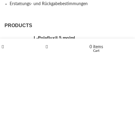
Erstattungs- und Rückgabebestimmungen
PRODUCTS
L-Polaflux® 5 mg/ml
0
items
Shop
Wishlist
Cart
Levomethadone L-Poladdict 20 mg 98 Tab
€
180
Flakka
€
260
–
€
2,580
Price range: €260 through €2,580
Vandal 200mg
€
200
–
€
390
Price range: €200 through €390