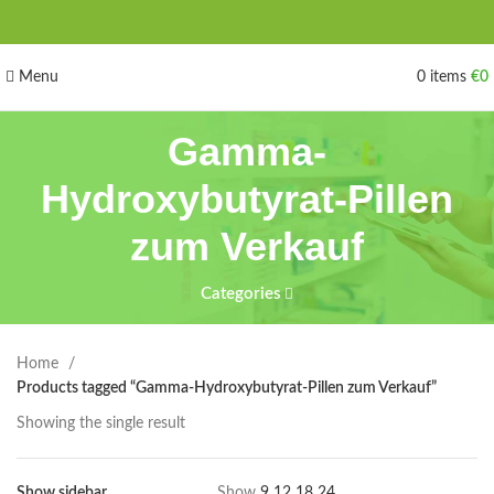
Menu
0
items
€
0
Gamma-
Hydroxybutyrat-Pillen
zum Verkauf
Categories
Home
Products tagged “Gamma-Hydroxybutyrat-Pillen zum Verkauf”
Showing the single result
Show sidebar
Show
9
12
18
24