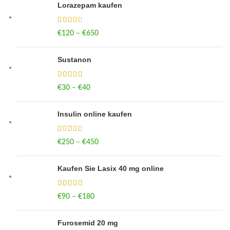
Lorazepam kaufen
€
120
–
€
650
Price range: €120 through €650
Sustanon
€
30
–
€
40
Price range: €30 through €40
Insulin online kaufen
€
250
–
€
450
Price range: €250 through €450
Kaufen Sie Lasix 40 mg online
€
90
–
€
180
Price range: €90 through €180
Furosemid 20 mg