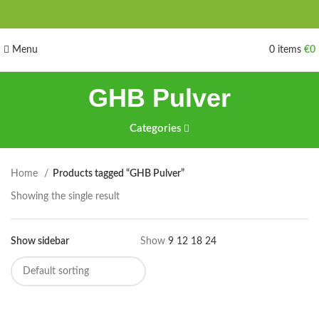
Menu
0
items
€
0
GHB Pulver
Categories
Home
Products tagged “GHB Pulver”
Showing the single result
Show sidebar
Show
9
12
18
24