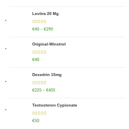
Levitra 20 Mg
€
40
–
€
290
Price range: €40 through €290
Original-Winstrol
€
40
Dexedrin 15mg
€
225
–
€
405
Price range: €225 through €405
Testosteron Cypionate
€
50