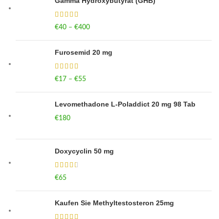
Gamma Hydroxybutyrat (GHB)
€
40
–
€
400
Price range: €40 through €400
Furosemid 20 mg
€
17
–
€
55
Price range: €17 through €55
Levomethadone L-Poladdict 20 mg 98 Tab
€
180
Doxycyclin 50 mg
€
65
Kaufen Sie Methyltestosteron 25mg