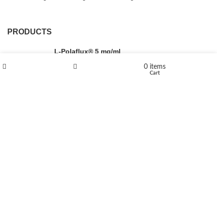
PRODUCTS
L-Polaflux® 5 mg/ml
0
items
Shop
Wishlist
Cart
Levomethadone L-Poladdict 20 mg 98 Tab
€
180
Flakka
€
260
–
€
2,580
Price range: €260 through €2,580
Vandal 200mg
€
200
–
€
390
Price range: €200 through €390