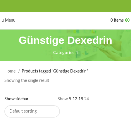
Menu
0
items
€
0
Günstige Dexedrin
Categories
Home
Products tagged “Günstige Dexedrin”
Showing the single result
Show sidebar
Show
9
12
18
24