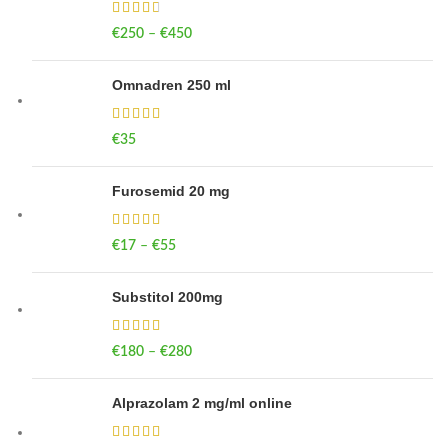
€
250
–
€
450
Price range: €250 through €450
Omnadren 250 ml
€
35
Furosemid 20 mg
€
17
–
€
55
Price range: €17 through €55
Substitol 200mg
€
180
–
€
280
Price range: €180 through €280
Alprazolam 2 mg/ml online