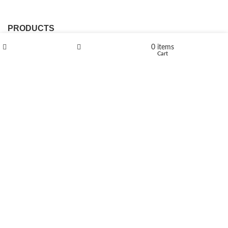
PRODUCTS
0
items
L-Polaflux® 5 mg/ml
Shop
Wishlist
Cart
Levomethadone L-Poladdict 20 mg 98 Tab
€
180
Flakka
€
260
–
€
2,580
Price range: €260 through €2,580
Vandal 200mg
€
200
–
€
390
Price range: €200 through €390
Compensan 200mg