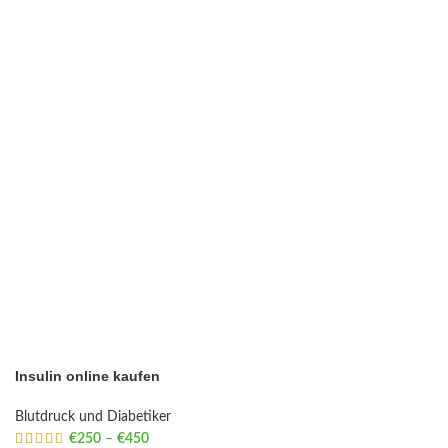
Insulin online kaufen
Blutdruck und Diabetiker
€
250
–
€
450
Price range: €250 through €450