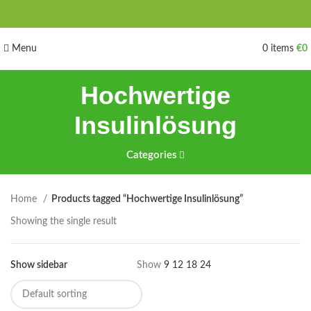
Menu
0
items
€
0
Hochwertige
Insulinlösung
Categories
Home
Products tagged “Hochwertige Insulinlösung”
Showing the single result
Show sidebar
Show
9
12
18
24