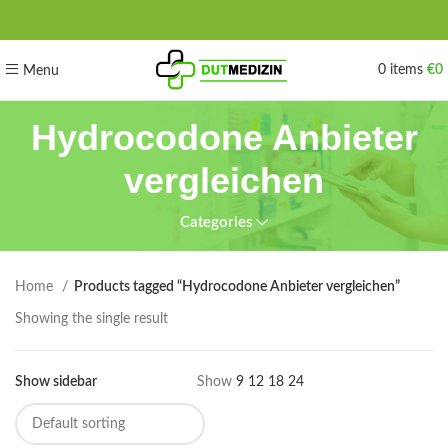
0
items
€
0
Menu
Hydrocodone Anbieter
vergleichen
Categories
Home
Products tagged “Hydrocodone Anbieter vergleichen”
Showing the single result
Show sidebar
Show
9
12
18
24