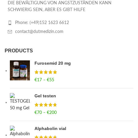
DIE BEWÄLTIGUNG VON ANGSTZUSTÄNDEN KANN
SCHWIERIG SEIN, ABER ES GIBT HILFE
Phone: (+49)152 1623 6612
contact@dutmedizin.com
PRODUCTS
Furosemid 20 mg
€
17
–
€
55
Price range: €17 through €55
Gel testen
€
70
–
€
200
Price range: €70 through €200
Alphabolin vial