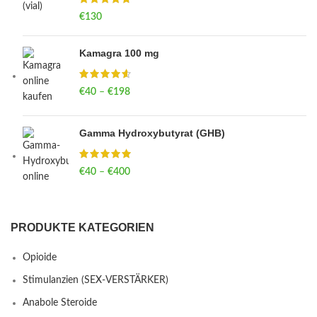
€
130
Kamagra 100 mg
€
40
–
€
198
Price range: €40 through €198
Gamma Hydroxybutyrat (GHB)
€
40
–
€
400
Price range: €40 through €400
PRODUKTE KATEGORIEN
Opioide
Stimulanzien (SEX-VERSTÄRKER)
Anabole Steroide