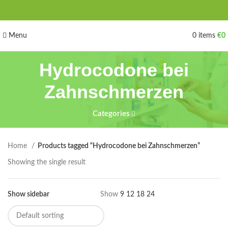
Menu
0
items
€
0
Hydrocodone bei
Zahnschmerzen
Categories
Home
Products tagged “Hydrocodone bei Zahnschmerzen”
Showing the single result
Show sidebar
Show
9
12
18
24