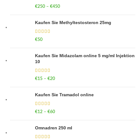
€
250
–
€
450
Price range: €250 through €450
Kaufen Sie Methyltestosteron 25mg
€
50
Kaufen Sie Midazolam online 5 mg/ml Injektion
10
€
15
–
€
20
Price range: €15 through €20
Kaufen Sie Tramadol online
€
12
–
€
60
Price range: €12 through €60
Omnadren 250 ml