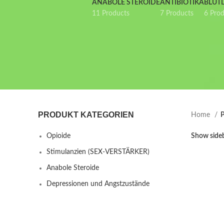
ANABOLE STEROIDE
ANTIBIOTIKA
BLUT
11 Products
7 Products
6 Pro
PRODUKT KATEGORIEN
Home
P
Opioide
Show side
Stimulanzien (SEX-VERSTÄRKER)
Anabole Steroide
Depressionen und Angstzustände