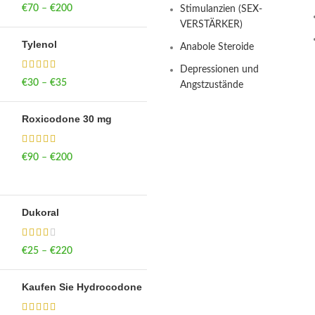
€
70
–
€
200
Price range: €70
Stimulanzien (SEX-
through €200
VERSTÄRKER)
Tylenol
Anabole Steroide
Depressionen und
€
30
–
€
35
Price range: €30
Angstzustände
through €35
Roxicodone 30 mg
€
90
–
€
200
Price range: €90
through €200
Dukoral
€
25
–
€
220
Price range: €25
through €220
Kaufen Sie Hydrocodone