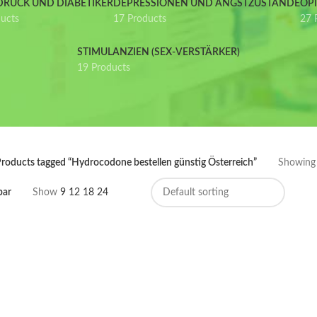
DRUCK UND DIABETIKER
DEPRESSIONEN UND ANGSTZUSTÄNDE
OP
ducts
17 Products
27 
STIMULANZIEN (SEX-VERSTÄRKER)
19 Products
roducts tagged “Hydrocodone bestellen günstig Österreich”
Showing t
bar
Show
9
12
18
24