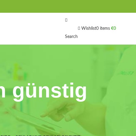
Wishlist
0
items
€
0
Search
n günstig