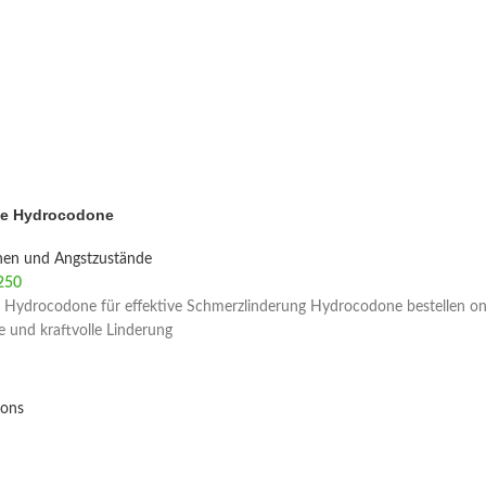
ie Hydrocodone
nen und Angstzustände
250
 Hydrocodone für effektive Schmerzlinderung Hydrocodone bestellen onl
le und kraftvolle Linderung
ions