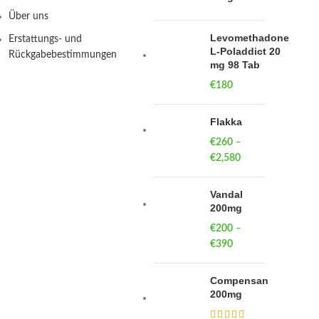
Über uns
Levomethadone
Erstattungs- und
L-Poladdict 20
Rückgabebestimmungen
mg 98 Tab
€
180
Flakka
€
260
–
€
2,580
Price
range:
€260
Vandal
through
200mg
€2,580
€
200
–
€
390
Price
range:
€200
Compensan
through
200mg
€390