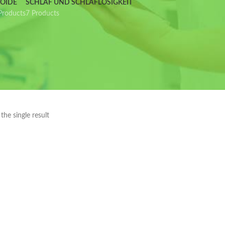
IOIDE
SCHLAF UND SCHLAFLOSIGKEIT
Products
7 Products
he single result