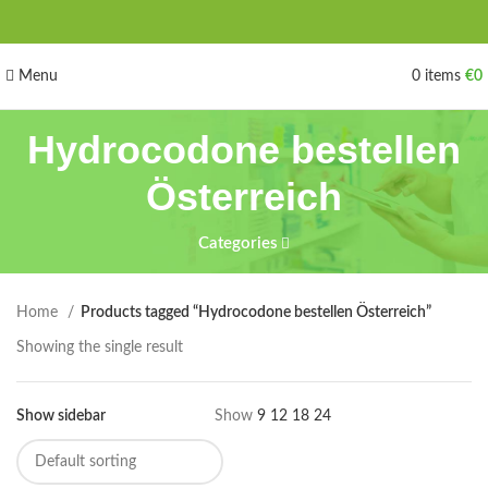
Menu
0
items
€
0
Hydrocodone bestellen
Österreich
Categories
Home
Products tagged “Hydrocodone bestellen Österreich”
Showing the single result
Show sidebar
Show
9
12
18
24