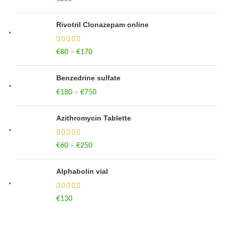
Rivotril Clonazepam online
€
80
–
€
170
Price range: €80 through €170
Benzedrine sulfate
€
180
–
€
750
Price range: €180 through €750
Azithromycin Tablette
€
60
–
€
250
Price range: €60 through €250
Alphabolin vial
€
130