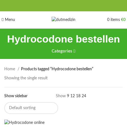
Menu
0
items
€
0
Hydrocodone bestellen
Categories
Home
Products tagged “Hydrocodone bestellen”
Showing the single result
Show sidebar
Show
9
12
18
24