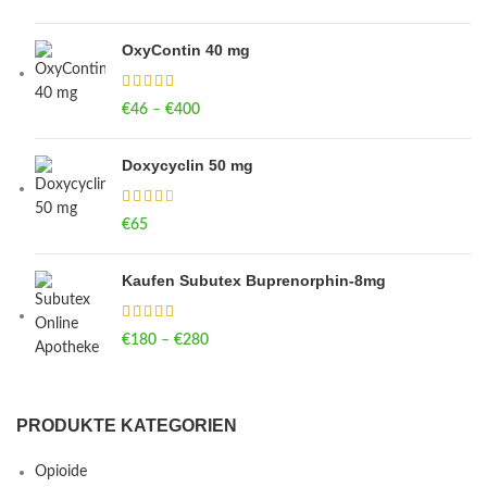
OxyContin 40 mg
€
46
–
€
400
Price range: €46 through €400
Doxycyclin 50 mg
€
65
Kaufen Subutex Buprenorphin-8mg
€
180
–
€
280
Price range: €180 through €280
PRODUKTE KATEGORIEN
Opioide