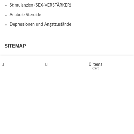
Stimulanzien (SEX-VERSTÄRKER)
Anabole Steroide
Depressionen und Angstzustände
SITEMAP
FAQ’S
0
items
Kontakt
Shop
Wishlist
Cart
Über uns
Erstattungs- und Rückgabebestimmungen
PRODUCTS
L-Polaflux® 5 mg/ml