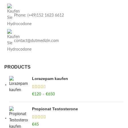
Phone: (+49)152 1623 6612
contact@dutmedizin.com
PRODUCTS
Lorazepam kaufen
€
120
–
€
650
Price range: €120 through €650
Propionat Testosterone
€
45